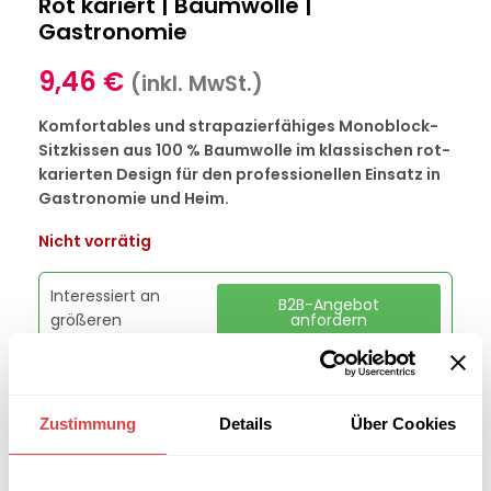
Rot kariert | Baumwolle |
Gastronomie
9,46
€
(inkl. MwSt.)
Komfortables und strapazierfähiges Monoblock-
Sitzkissen aus 100 % Baumwolle im klassischen rot-
karierten Design für den professionellen Einsatz in
Gastronomie und Heim.
Nicht vorrätig
Interessiert an
B2B-Angebot
größeren
anfordern
Stückzahlen?
Zustimmung
Details
Über Cookies
Artikelnummer:
GU05041570
Kategorie:
Monoblock-Sitzkissen
Marke:
Gastro Uzal