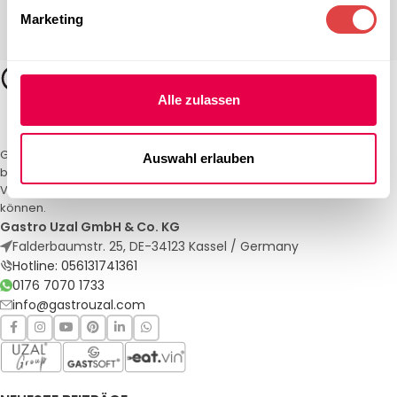
Marketing
Alle zulassen
Gastro Uzal – Ihr Spezialist für Gastronomiemöbel und -textilien. Wir
Auswahl erlauben
bieten maßgeschneiderte Lösungen für Restaurants, Hotels und
Veranstaltungen. Qualität und Service, auf die Sie sich verlassen
können.
Gastro Uzal GmbH & Co. KG
Falderbaumstr. 25, DE-34123 Kassel / Germany
Hotline: 056131741361
0176 7070 1733
info@gastrouzal.com