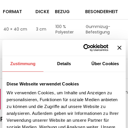
FORMAT
DICKE
BEZUG
BESONDERHEIT
100 %
Gummizug-
40 × 40 cm
3 cm
Polyester
Befestigung
100 %
Kordelband pro
45 × 45 cm
5 cm
Polyester
Seite
Zustimmung
Details
Über Cookies
Ø 35 cm
100 %
fixierbarer Gummi–
4 cm
(rund)
Polyester
Ring
Diese Webseite verwendet Cookies
Tipp:
Kombinieren Sie Monoblock Kissen mit passenden
Wir verwenden Cookies, um Inhalte und Anzeigen zu
Stuhlhussen
für noch mehr Farbvielfalt und
personalisieren, Funktionen für soziale Medien anbieten
Wetterschutz.
zu können und die Zugriffe auf unsere Website zu
analysieren. Außerdem geben wir Informationen zu Ihrer
Passendes Zubehör
Verwendung unserer Website an unsere Partner für
soziale Medien, Werbung und Analysen weiter. Unsere