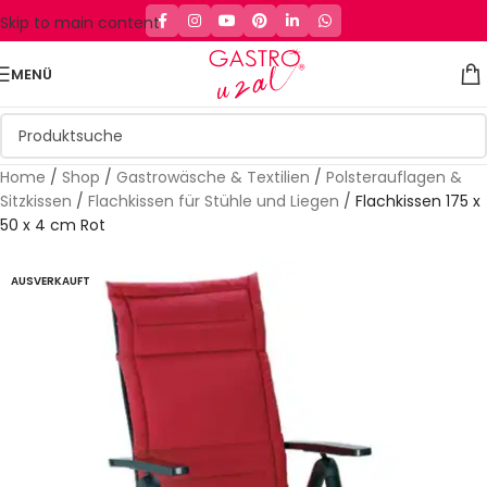
Skip to main content
MENÜ
Home
/
Shop
/
Gastrowäsche & Textilien
/
Polsterauflagen &
Sitzkissen
/
Flachkissen für Stühle und Liegen
/
Flachkissen 175 x
50 x 4 cm Rot
AUSVERKAUFT