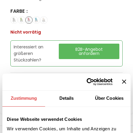
FARBE
Nicht vorrätig
Interessiert an
B2B-Angebot
größeren
anfordern
Stückzahlen?
Artikelnummer:
GU04511827
Kategorie:
Flachkissen für Stühle und Liegen
Marke:
Gastro Uzal
Zustimmung
Details
Über Cookies
Teilen:
Diese Webseite verwendet Cookies
Wir verwenden Cookies, um Inhalte und Anzeigen zu