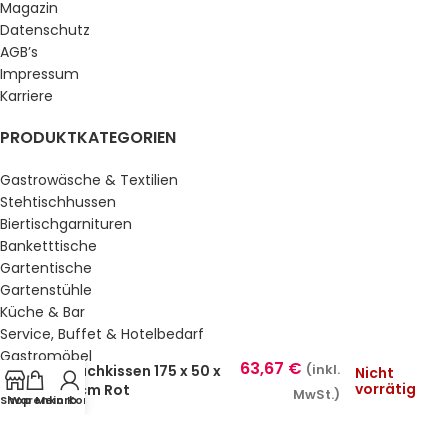
Magazin
Datenschutz
AGB’s
Impressum
Karriere
PRODUKTKATEGORIEN
Gastrowäsche & Textilien
Stehtischhussen
Biertischgarnituren
Banketttische
Gartentische
Gartenstühle
Küche & Bar
Service, Buffet & Hotelbedarf
Gastromöbel
63,67
€
Flachkissen 175 x 50 x
(inkl.
Nicht
Schulmöbel
vorrätig
4 cm Rot
MwSt.)
Sale %
Shop
Warenkorb
Mein Konto
GESETZLICHE INFORMATIONEN