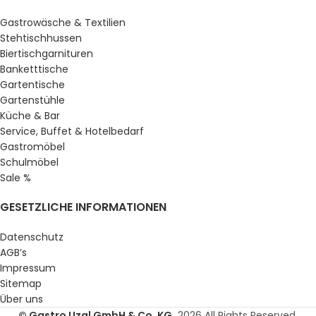
Gastrowäsche & Textilien
Stehtischhussen
Biertischgarnituren
Banketttische
Gartentische
Gartenstühle
Küche & Bar
Service, Buffet & Hotelbedarf
Gastromöbel
Schulmöbel
Sale %
GESETZLICHE INFORMATIONEN
Datenschutz
AGB’s
Impressum
Sitemap
Über uns
© Gastro Uzal GmbH & Co. KG.
2026 All Rights Reserved.