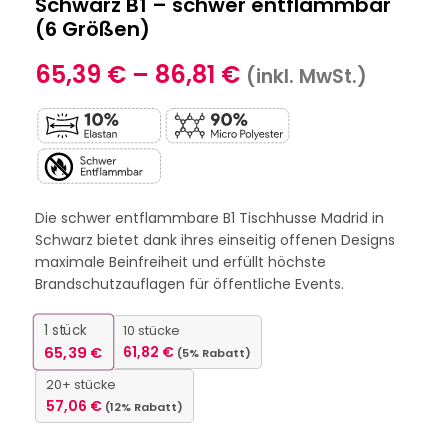
Schwarz B1 – schwer entflammbar
(6 Größen)
65,39
€
–
86,81
€
(inkl. MwSt.)
Die schwer entflammbare B1 Tischhusse Madrid in
Schwarz bietet dank ihres einseitig offenen Designs
maximale Beinfreiheit und erfüllt höchste
Brandschutzauflagen für öffentliche Events.
1
stück
10 stücke
65,39
€
61,82
€
(5% Rabatt)
20+ stücke
57,06
€
(12% Rabatt)