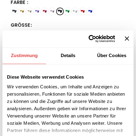
FARBE
GRÖSSE
-
+
Zustimmung
Details
Über Cookies
IN DEN WARENKORB
Diese Webseite verwendet Cookies
Wir verwenden Cookies, um Inhalte und Anzeigen zu
Interessiert an
B2B-Angebot
größeren
anfordern
personalisieren, Funktionen für soziale Medien anbieten
Stückzahlen?
zu können und die Zugriffe auf unsere Website zu
analysieren. Außerdem geben wir Informationen zu Ihrer
Verwendung unserer Website an unsere Partner für
Artikelnummer:
n. v.
soziale Medien, Werbung und Analysen weiter. Unsere
Kategorien:
Tischhussen
,
Konferenz Hussen
Partner führen diese Informationen möglicherweise mit