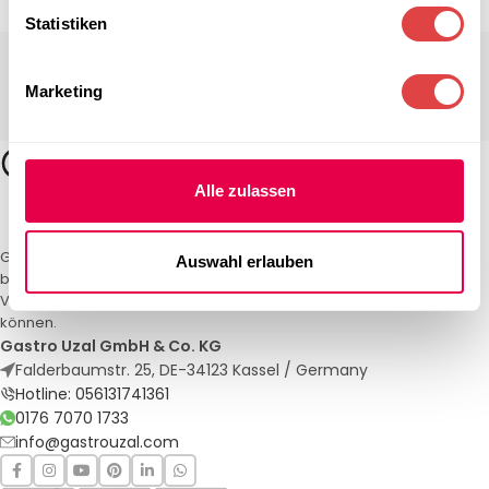
Statistiken
Marketing
Alle zulassen
Gastro Uzal – Ihr Spezialist für Gastronomiemöbel und -textilien. Wir
Auswahl erlauben
bieten maßgeschneiderte Lösungen für Restaurants, Hotels und
Veranstaltungen. Qualität und Service, auf die Sie sich verlassen
können.
Gastro Uzal GmbH & Co. KG
Falderbaumstr. 25, DE-34123 Kassel / Germany
Hotline: 056131741361
0176 7070 1733
info@gastrouzal.com