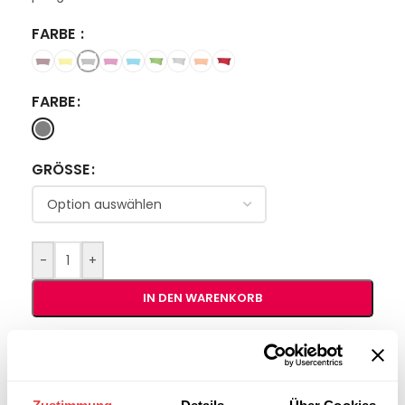
FARBE
FARBE
GRÖSSE
-
+
IN DEN WARENKORB
Interessiert an
B2B-Angebot
größeren
anfordern
Stückzahlen?