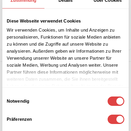
Zustimmung
Details
Über Cookies
Artikelnummer:
n. v.
Diese Webseite verwendet Cookies
Kategorie:
Tischhussen
Wir verwenden Cookies, um Inhalte und Anzeigen zu
Marke:
Gastro Uzal
personalisieren, Funktionen für soziale Medien anbieten
Teilen:
zu können und die Zugriffe auf unsere Website zu
analysieren. Außerdem geben wir Informationen zu Ihrer
Verwendung unserer Website an unsere Partner für
soziale Medien, Werbung und Analysen weiter. Unsere
Partner führen diese Informationen möglicherweise mit
weiteren Daten zusammen, die Sie ihnen bereitgestellt
haben oder die sie im Rahmen Ihrer Nutzung der Dienste
gesammelt haben.
Einwilligungsauswahl
Notwendig
Präferenzen