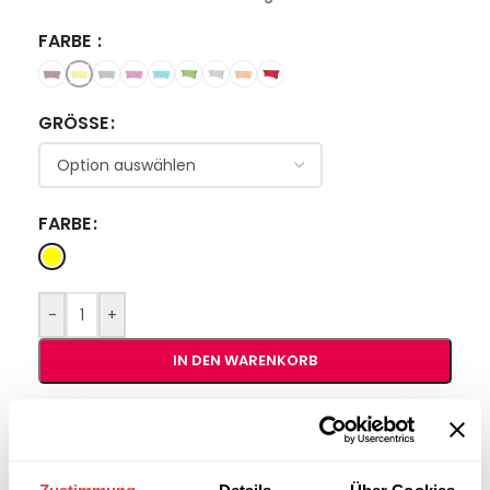
FARBE
GRÖSSE
FARBE
-
+
IN DEN WARENKORB
Interessiert an
B2B-Angebot
größeren
anfordern
Stückzahlen?