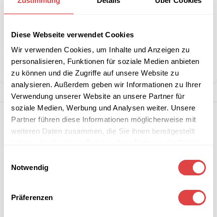
Zustimmung
Details
Über Cookies
Artikelnummer:
n. v.
Diese Webseite verwendet Cookies
Kategorie:
Tischhussen
Wir verwenden Cookies, um Inhalte und Anzeigen zu
Marke:
Gastro Uzal
personalisieren, Funktionen für soziale Medien anbieten
Teilen:
zu können und die Zugriffe auf unsere Website zu
analysieren. Außerdem geben wir Informationen zu Ihrer
Verwendung unserer Website an unsere Partner für
soziale Medien, Werbung und Analysen weiter. Unsere
Partner führen diese Informationen möglicherweise mit
weiteren Daten zusammen, die Sie ihnen bereitgestellt
haben oder die sie im Rahmen Ihrer Nutzung der Dienste
gesammelt haben.
Einwilligungsauswahl
Notwendig
Präferenzen