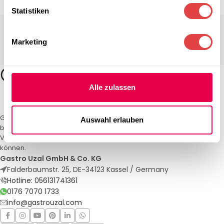
Statistiken
Marketing
Alle zulassen
Gastro Uzal – Ihr Spezialist für Gastronomiemöbel und -textilien. Wir
Auswahl erlauben
bieten maßgeschneiderte Lösungen für Restaurants, Hotels und
Veranstaltungen. Qualität und Service, auf die Sie sich verlassen
können.
Gastro Uzal GmbH & Co. KG
Falderbaumstr. 25, DE-34123 Kassel / Germany
Hotline: 056131741361
0176 7070 1733
info@gastrouzal.com