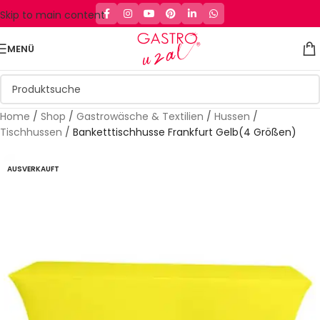
Skip to main content
MENÜ
Home
/
Shop
/
Gastrowäsche & Textilien
/
Hussen
/
Tischhussen
/
Banketttischhusse Frankfurt Gelb(4 Größen)
AUSVERKAUFT