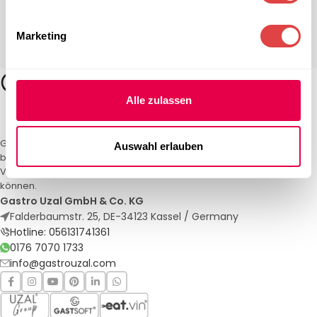
Marketing
Alle zulassen
Gastro Uzal – Ihr Spezialist für Gastronomiemöbel und -textilien. Wir
Auswahl erlauben
bieten maßgeschneiderte Lösungen für Restaurants, Hotels und
Veranstaltungen. Qualität und Service, auf die Sie sich verlassen
können.
Gastro Uzal GmbH & Co. KG
Falderbaumstr. 25, DE-34123 Kassel / Germany
Hotline: 056131741361
0176 7070 1733
info@gastrouzal.com