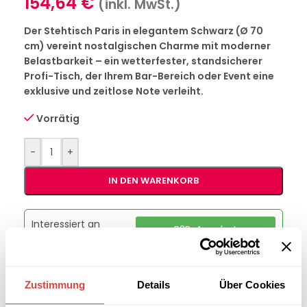
154,64
€
(inkl. MwSt.)
Der Stehtisch Paris in elegantem Schwarz (Ø 70
cm) vereint nostalgischen Charme mit moderner
Belastbarkeit – ein wetterfester, standsicherer
Profi-Tisch, der Ihrem Bar-Bereich oder Event eine
exklusive und zeitlose Note verleiht.
Vorrätig
-
+
IN DEN WARENKORB
Interessiert an
B2B-Angebot
größeren
anfordern
Stückzahlen?
Zustimmung
Details
Über Cookies
Artikelnummer:
P30385/PTP