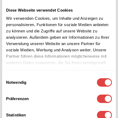
Kategorie:
Steh- & Bistrotische
Diese Webseite verwendet Cookies
Marke:
Gastro Uzal
Wir verwenden Cookies, um Inhalte und Anzeigen zu
Teilen:
personalisieren, Funktionen für soziale Medien anbieten
zu können und die Zugriffe auf unsere Website zu
analysieren. Außerdem geben wir Informationen zu Ihrer
Verwendung unserer Website an unsere Partner für
soziale Medien, Werbung und Analysen weiter. Unsere
Partner führen diese Informationen möglicherweise mit
weiteren Daten zusammen, die Sie ihnen bereitgestellt
haben oder die sie im Rahmen Ihrer Nutzung der Dienste
gesammelt haben.
Einwilligungsauswahl
Notwendig
Präferenzen
Statistiken