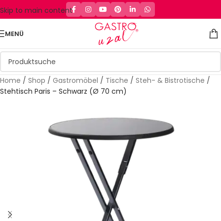
Skip to main content
MENÜ
Home
/
Shop
/
Gastromöbel
/
Tische
/
Steh- & Bistrotische
/
Stehtisch Paris – Schwarz (Ø 70 cm)