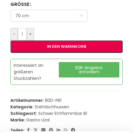
GRÖSSE
-
+
IN DEN WARENKORB
Interessiert an
B2B-Angebot
größeren
anfordern
Stückzahlen?
Artikelnummer:
80D-PB1
Kategorie:
Stehtischhussen
Schlagwort:
Schwer Entflammbar B1
Marke:
Gastro Uzal
Teilen: