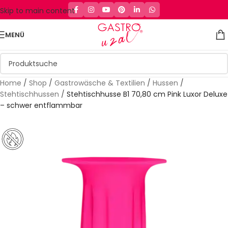
Skip to main content
MENÜ
Home
/
Shop
/
Gastrowäsche & Textilien
/
Hussen
/
Stehtischhussen
/
Stehtischhusse B1 70,80 cm Pink Luxor Deluxe
– schwer entflammbar