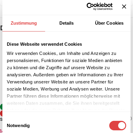
Zustimmung
Details
Über Cookies
Das könnte dir auch gefallen …
Diese Webseite verwendet Cookies
Wir verwenden Cookies, um Inhalte und Anzeigen zu
personalisieren, Funktionen für soziale Medien anbieten
zu können und die Zugriffe auf unsere Website zu
analysieren. Außerdem geben wir Informationen zu Ihrer
Verwendung unserer Website an unsere Partner für
soziale Medien, Werbung und Analysen weiter. Unsere
Partner führen diese Informationen möglicherweise mit
weiteren Daten zusammen, die Sie ihnen bereitgestellt
Stehtisch Sevelit / Topalit –
-8%
haben oder die sie im Rahmen Ihrer Nutzung der Dienste
Anthrazit (klappbar, 2
TIPP
Größen)
gesammelt haben.
130,84
€
–
142,74
€
(inkl. MwSt.)
Stehtisch Berlin Weiß (2
Einwilligungsauswahl
Größen)
Notwendig
AUSFÜHRUNG WÄHLEN
142,74
€
–
154,64
€
(inkl. MwSt.)