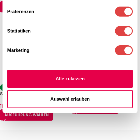
AUSFÜHRUNG WÄHLEN
Präferenzen
Statistiken
Marketing
Alle zulassen
Stehtisch Berlin – Sand (Ø 80
-14%
cm)
Stehtisch Sevelit/Topalit
160,59
€
Auswahl erlauben
klappbar Weiß
(inkl. MwSt.)
112,99
€
–
142,74
€
(inkl. MwSt.)
IN DEN WARENKORB
AUSFÜHRUNG WÄHLEN