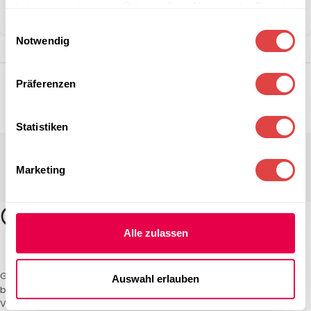
haben oder die sie im Rahmen Ihrer Nutzung der Dienste
Teilen:
gesammelt haben.
Einwilligungsauswahl
Notwendig
Präferenzen
Statistiken
Marketing
Alle zulassen
Gastro Uzal – Ihr Spezialist für Gastronomiemöbel und -textilien. Wir
Auswahl erlauben
bieten maßgeschneiderte Lösungen für Restaurants, Hotels und
Veranstaltungen. Qualität und Service, auf die Sie sich verlassen