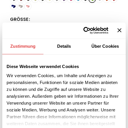
GRÖSSE
Zustimmung
Details
Über Cookies
-
+
IN DEN WARENKORB
Diese Webseite verwendet Cookies
Wir verwenden Cookies, um Inhalte und Anzeigen zu
Interessiert an
B2B-Angebot
personalisieren, Funktionen für soziale Medien anbieten
größeren
anfordern
zu können und die Zugriffe auf unsere Website zu
Stückzahlen?
analysieren. Außerdem geben wir Informationen zu Ihrer
Verwendung unserer Website an unsere Partner für
soziale Medien, Werbung und Analysen weiter. Unsere
Artikelnummer:
50FG-GR
Partner führen diese Informationen möglicherweise mit
Kategorien:
Bierzeltgarniturhussen
,
Sale %
weiteren Daten zusammen, die Sie ihnen bereitgestellt
Marke:
Gastro Uzal