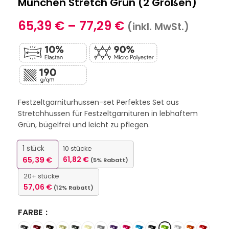
München Stretch Grün (2 Größen)
65,39
€
–
77,29
€
(inkl. MwSt.)
Festzeltgarniturhussen-set Perfektes Set aus
Stretchhussen für Festzeltgarnituren in lebhaftem
Grün, bügelfrei und leicht zu pflegen.
1
stück
10 stücke
65,39
€
61,82
€
(5% Rabatt)
20+ stücke
57,06
€
(12% Rabatt)
FARBE