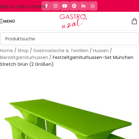
Skip to main content
MENÜ
Home
/
Shop
/
Gastrowäsche & Textilien
/
Hussen
/
Bierzeltgarniturhussen
/
Festzeltgarniturhussen-Set München
Stretch Grün (2 Größen)