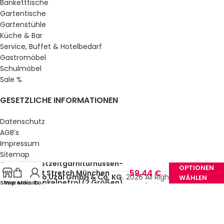
Banketttische
Gartentische
Gartenstühle
Küche & Bar
Service, Buffet & Hotelbedarf
Gastromöbel
Schulmöbel
Sale %
GESETZLICHE INFORMATIONEN
Datenschutz
AGB’s
Impressum
53,49
€
Sitemap
–
Festzeltgarniturhussen-
Über uns
OPTIONEN
59,44
€
Set Stretch München
© Gastro Uzal GmbH & Co. KG.
2026 All Rights Reserved.
WÄHLEN
Dunkelpetrol (2 Größen)
Shop
Warenkorb
Mein Konto
(inkl.
MwSt.)