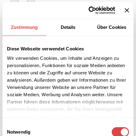
-
+
IN DEN WARENKORB
Zustimmung
Details
Über Cookies
Interessiert an
B2B-Angebot
größeren
anfordern
Diese Webseite verwendet Cookies
Stückzahlen?
Wir verwenden Cookies, um Inhalte und Anzeigen zu
personalisieren, Funktionen für soziale Medien anbieten
zu können und die Zugriffe auf unsere Website zu
Artikelnummer:
FG-DP
Kategorien:
Bierzeltgarniturhussen
,
Sale %
analysieren. Außerdem geben wir Informationen zu Ihrer
Marke:
Gastro Uzal
Verwendung unserer Website an unsere Partner für
soziale Medien, Werbung und Analysen weiter. Unsere
Teilen:
Partner führen diese Informationen möglicherweise mit
weiteren Daten zusammen, die Sie ihnen bereitgestellt
haben oder die sie im Rahmen Ihrer Nutzung der Dienste
gesammelt haben.
Einwilligungsauswahl
Notwendig