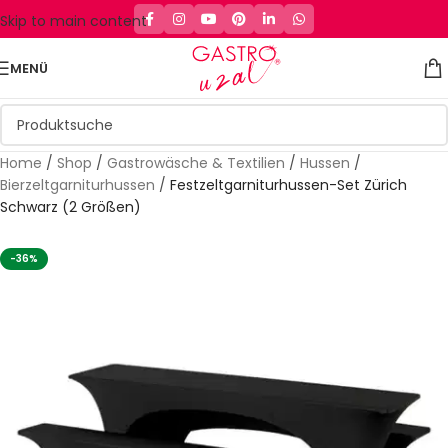
Skip to main content
MENÜ
Home
/
Shop
/
Gastrowäsche & Textilien
/
Hussen
/
Bierzeltgarniturhussen
/
Festzeltgarniturhussen-Set Zürich
Schwarz (2 Größen)
-36%