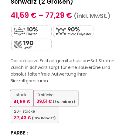
Schwarz (2 Größen)
41,59
€
–
77,29
€
(inkl. MwSt.)
Das exklusive Festzeltgarniturhussen-Set Stretch
Zürich in Schwarz sorgt für eine souveräne und
absolut faltenfreie Aufwertung Ihrer
Bierzeltgarnituren.
1
stück
10 stücke
41,59
€
39,51
€
(5% Rabatt)
20+ stücke
37,43
€
(10% Rabatt)
FARBE