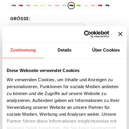
GRÖSSE
-
+
Zustimmung
Details
Über Cookies
IN DEN WARENKORB
Diese Webseite verwendet Cookies
Interessiert an
Wir verwenden Cookies, um Inhalte und Anzeigen zu
B2B-Angebot
größeren
anfordern
personalisieren, Funktionen für soziale Medien anbieten
Stückzahlen?
zu können und die Zugriffe auf unsere Website zu
analysieren. Außerdem geben wir Informationen zu Ihrer
Verwendung unserer Website an unsere Partner für
Artikelnummer:
UC-S
soziale Medien, Werbung und Analysen weiter. Unsere
Kategorien:
Bierzeltgarniturhussen
,
Sale %
Partner führen diese Informationen möglicherweise mit
Schlagwort:
Rabatt
weiteren Daten zusammen, die Sie ihnen bereitgestellt