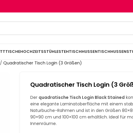
TTTISCHE
HOCHZEITSSTÜHLE
STEHTISCHHUSSEN
TISCHHUSSEN
ST
/
Quadratischer Tisch Login (3 Größen)
Quadratischer Tisch Login (3 Grö
Der
quadratische Tisch Login Black Stained
kom
eine elegante Laminatoberfläche mit einem stab
Naturbuche-Rahmen und ist in den Größen 80×8
90×90 cm und 100×100 cm erhältlich. Ideal für 
Innenräume.