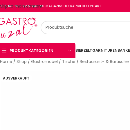
Skip to main content
BER UNS
INFO-CENTER
BLOG
MAGAZIN
SHOP
KARRIERE
KONTAKT
BIERZELTGARNITUREN
BANKE
PRODUKTKATEGORIEN
Home
/
Shop
/
Gastromöbel
/
Tische
/
Restaurant- & Bartische
AUSVERKAUFT