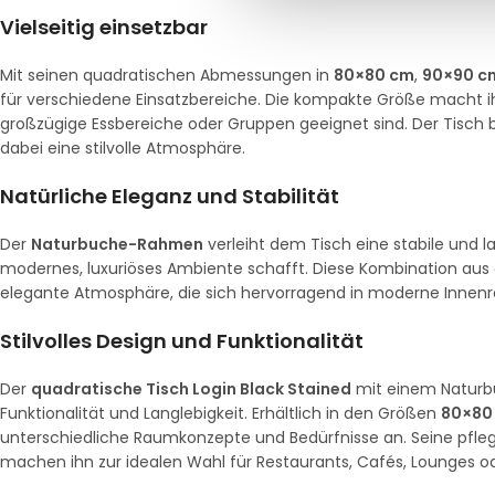
Vielseitig einsetzbar
Mit seinen quadratischen Abmessungen in
80×80 cm
,
90×90 c
für verschiedene Einsatzbereiche. Die kompakte Größe macht ih
großzügige Essbereiche oder Gruppen geeignet sind. Der Tisch b
dabei eine stilvolle Atmosphäre.
Natürliche Eleganz und Stabilität
Der
Naturbuche-Rahmen
verleiht dem Tisch eine stabile und l
modernes, luxuriöses Ambiente schafft. Diese Kombination aus 
elegante Atmosphäre, die sich hervorragend in moderne Innen
Stilvolles Design und Funktionalität
Der
quadratische Tisch Login Black Stained
mit einem Naturb
Funktionalität und Langlebigkeit. Erhältlich in den Größen
80×80
unterschiedliche Raumkonzepte und Bedürfnisse an. Seine pfle
machen ihn zur idealen Wahl für Restaurants, Cafés, Lounges od