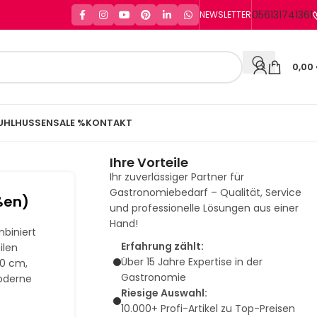
056131741361
NEWSLETTER
0,00
UHLHUSSEN
SALE %
KONTAKT
Ihre Vorteile
Ihr zuverlässiger Partner für
Gastronomiebedarf – Qualität, Service
ßen)
und professionelle Lösungen aus einer
Hand!
biniert
Erfahrung zählt:
ilen
Über 15 Jahre Expertise in der
0 cm,
Gastronomie
moderne
Riesige Auswahl:
10.000+ Profi-Artikel zu Top-Preisen