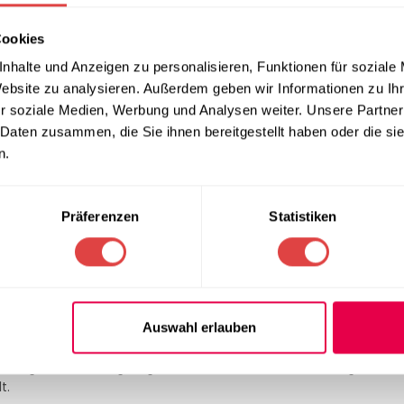
perfekt für Restaurants, Cafés, Lounges und private Essbereiche
Cookies
nhalte und Anzeigen zu personalisieren, Funktionen für soziale
Website zu analysieren. Außerdem geben wir Informationen zu I
r soziale Medien, Werbung und Analysen weiter. Unsere Partner
 Daten zusammen, die Sie ihnen bereitgestellt haben oder die s
n.
eine elegante, widerstandsfähige und pflegeleichte Lösung für s
Präferenzen
Statistiken
bilität und verleiht dem Tisch eine warme, natürliche Optik. Die
fft ein stilvolles und modernes Gesamtbild, das sich hervorrag
Auswahl erlauben
icht und resistent gegen Flecken, was den
Tisch Login
zu einer ide
n
sorgt für eine langlebige und robuste Basis, die den täglichen
t.