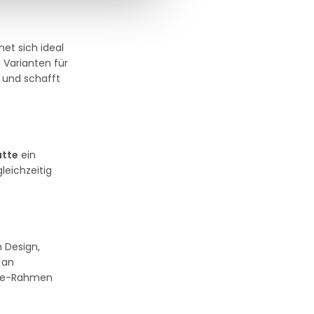
net sich ideal
 Varianten für
 und schafft
atte
ein
leichzeitig
 Design,
 an
uche-Rahmen