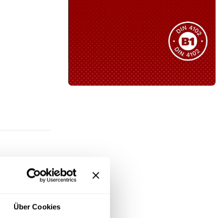
Sie haben nicht das passende
Produkt gefunden?
Wir helfen Ihnen gerne weiter!
B1 Zertifiziert
Schwer entflammbar
produkten
Kollektion ansehen
 in
Black
Über Cookies
atürliche