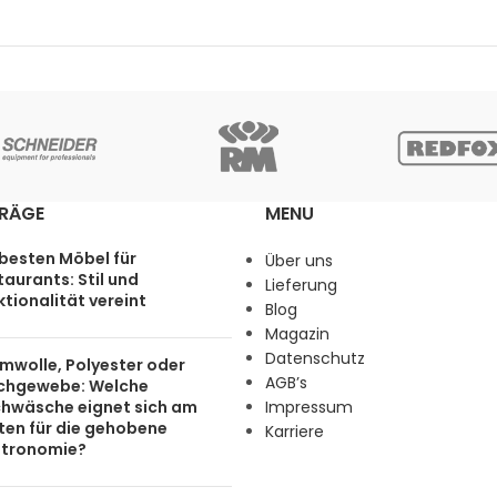
TRÄGE
MENU
 besten Möbel für
Über uns
aurants: Stil und
Lieferung
tionalität vereint
Blog
Magazin
Datenschutz
mwolle, Polyester oder
AGB’s
chgewebe: Welche
chwäsche eignet sich am
Impressum
ten für die gehobene
Karriere
tronomie?