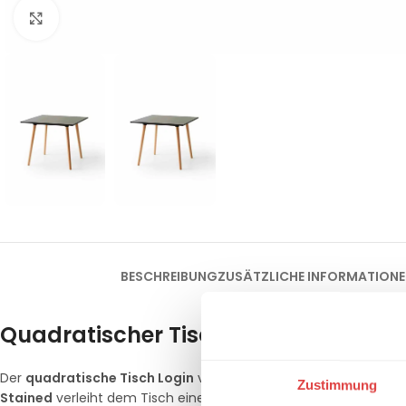
Klick zum Vergrößern
BESCHREIBUNG
ZUSÄTZLICHE INFORMATION
Quadratischer Tisch Login
Der
quadratische Tisch Login
vereint modernes Design und Funkt
Zustimmung
Stained
verleiht dem Tisch eine elegante, dunkle Optik, währ