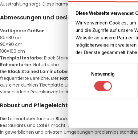
Ausstrahlung sorgt. Diese harmonische Kombination eignet sich 
Diese Webseite verwendet 
Abmessungen und Design
Wir verwenden Cookies, um I
und die Zugriffe auf unsere 
Verfügbare Größen
:
80×80 cm
Website an unsere Partner fü
90×90 cm
möglicherweise mit weiteren
100×100 cm
der Dienste gesammelt habe
Tischplattenfarbe
: Black Stained (Laminat)
Rahmenfarbe
: Naturbuche
Einwilligungsauswahl
Die
Black Stained Laminatoberfläche
des
Tischs Login
bietet 
Notwendig
frequentierte Bereiche. Der
Naturbuche-Rahmen
sorgt für Sta
aus einer dunklen Tischplatte und einem hellen Holzrahmen scha
verschiedene Raumkonzepte einfügt.
Robust und Pflegeleicht
Die Laminatoberfläche in
Black Stained
ist kratzfest, pflegele
Restaurants und Cafés macht. Der stabile
Naturbuche-Rahme
in gewerblichen und privaten Umgebungen problemlos standhäl