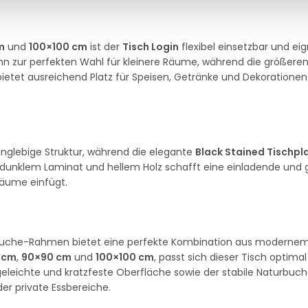
m
und
100×100 cm
ist der
Tisch Login
flexibel einsetzbar und eig
n zur perfekten Wahl für kleinere Räume, während die größeren
ietet ausreichend Platz für Speisen, Getränke und Dekorationen
anglebige Struktur, während die elegante
Black Stained Tischpl
dunklem Laminat und hellem Holz schafft eine einladende und g
räume einfügt.
uche-Rahmen bietet eine perfekte Kombination aus modernem
 cm
,
90×90 cm
und
100×100 cm
, passt sich dieser Tisch optimal
geleichte und kratzfeste Oberfläche sowie der stabile Naturb
er private Essbereiche.