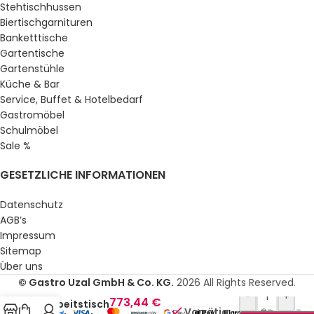
Stehtischhussen
Biertischgarnituren
Banketttische
Gartentische
Gartenstühle
Küche & Bar
Service, Buffet & Hotelbedarf
Gastromöbel
Schulmöbel
Sale %
GESETZLICHE INFORMATIONEN
Datenschutz
AGB’s
Impressum
Sitemap
Über uns
© Gastro Uzal GmbH & Co. KG.
2026 All Rights Reserved.
862,69
€
-
+
773,44
€
Arbeitstisch
Vorrätig