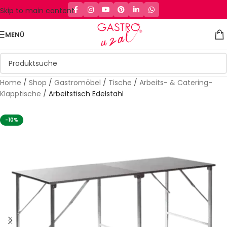
Skip to main content
MENÜ
Home
/
Shop
/
Gastromöbel
/
Tische
/
Arbeits- & Catering-
Klapptische
/
Arbeitstisch Edelstahl
-10%