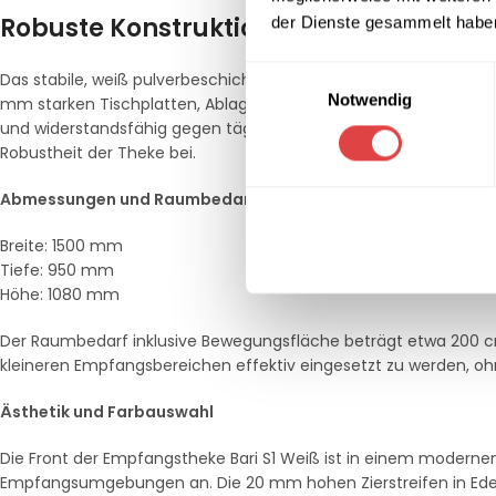
Robuste Konstruktion und langlebige M
der Dienste gesammelt habe
Einwilligungsauswahl
Das stabile, weiß pulverbeschichtete Stahlgestell verleiht der T
Notwendig
mm starken Tischplatten, Ablageplatten und Seitenplatten bes
und widerstandsfähig gegen tägliche Beanspruchungen macht. 
Robustheit der Theke bei.
Abmessungen und Raumbedarf
Breite: 1500 mm
Tiefe: 950 mm
Höhe: 1080 mm
Der Raumbedarf inklusive Bewegungsfläche beträgt etwa 200 cm
kleineren Empfangsbereichen effektiv eingesetzt zu werden, oh
Ästhetik und Farbauswahl
Die Front der Empfangstheke Bari S1 Weiß ist in einem modern
Empfangsumgebungen an. Die 20 mm hohen Zierstreifen in Edelst