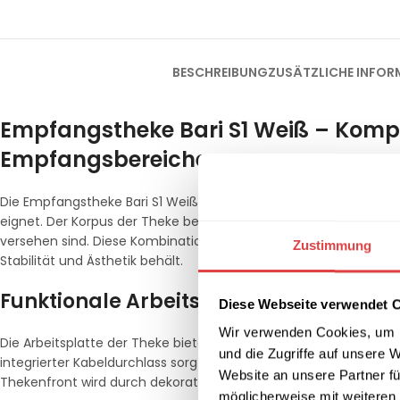
BESCHREIBUNG
ZUSÄTZLICHE INFOR
Empfangstheke Bari S1 Weiß – Kompa
Empfangsbereiche
Die Empfangstheke Bari S1 Weiß überzeugt durch ihre robuste H
eignet. Der Korpus der Theke besteht aus hochwertigen, melam
versehen sind. Diese Kombination sorgt für eine pflegeleichte und
Zustimmung
Stabilität und Ästhetik behält.
Funktionale Arbeitsfläche und Design
Diese Webseite verwendet 
Wir verwenden Cookies, um I
Die Arbeitsplatte der Theke bietet mit einer Tiefe von 80 cm au
und die Zugriffe auf unsere 
integrierter Kabeldurchlass sorgt für eine saubere und ordentlic
Website an unsere Partner fü
Thekenfront wird durch dekorative Edelstahlstreifen optisch auf
möglicherweise mit weiteren