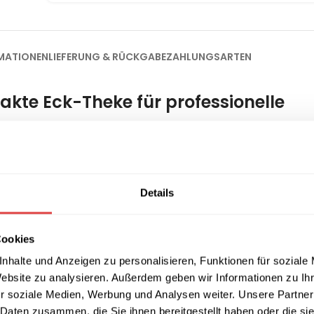
MATIONEN
LIEFERUNG & RÜCKGABE
ZAHLUNGSARTEN
kte Eck-Theke für professionelle
olz- und Stahlkonstruktion, die sich perfekt für moderne Empfa
inharzbeschichteten Plattenwerkstoffen, die mit stoßfesten A
 gleichzeitig langlebige Lösung, die selbst bei intensiver Nutzun
Details
Cookies
nhalte und Anzeigen zu personalisieren, Funktionen für soziale
sreichend Platz für Computer, Unterlagen und andere Arbeitsmate
Website zu analysieren. Außerdem geben wir Informationen zu I
he Kabelführung, sodass der Arbeitsplatz stets aufgeräumt wirkt.
r soziale Medien, Werbung und Analysen weiter. Unsere Partner
gelockert, was der Bari S1 eine moderne und elegante Erscheinun
 Daten zusammen, die Sie ihnen bereitgestellt haben oder die s