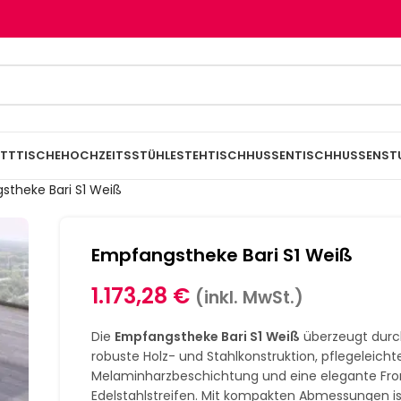
TTTISCHE
HOCHZEITSSTÜHLE
STEHTISCHHUSSEN
TISCHHUSSEN
ST
stheke Bari S1 Weiß
Empfangstheke Bari S1 Weiß
1.173,28
€
(inkl. MwSt.)
Die
Empfangstheke Bari S1
Weiß
überzeugt durc
robuste Holz- und Stahlkonstruktion, pflegeleicht
Melaminharzbeschichtung und eine elegante Fro
Edelstahlstreifen. Mit kompakten Abmessungen ist