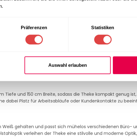
aterialien
n.
heke eine hohe Standfestigkeit und sorgt für eine lange Lebensda
Präferenzen
Statistiken
tehen aus E1-Gütespan und sind melaminharzbeschichtet, was si
Die stoßfesten ABS-Kanten bieten zusätzlichen Schutz und tra
Auswahl erlauben
 Tiefe und 150 cm Breite, sodass die Theke kompakt genug ist
ne dabei Platz für Arbeitsabläufe oder Kundenkontakte zu beein
en Weiß gehalten und passt sich mühelos verschiedenen Büro- 
ahloptik verleihen der Theke eine stilvolle und moderne Optik,