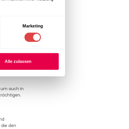
uer. Die 19
Marketing
e pflegeleicht
gen zur
Alle zulassen
, um auch in
trächtigen.
und
 die den