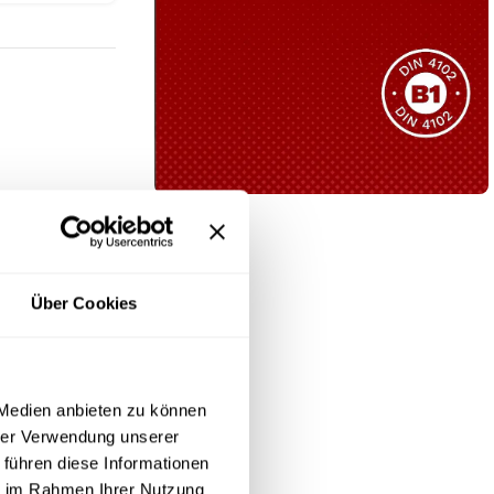
Sie haben nicht das passende
Produkt gefunden?
Wir helfen Ihnen gerne weiter!
B1 Zertifiziert
ngsbereiche
Schwer entflammbar
BS-Kanten
produkten
g ihre
Über Cookies
Kollektion ansehen
 Medien anbieten zu können
rialien. Ein
hrer Verwendung unserer
 Die
 führen diese Informationen
g verleiht.
ie im Rahmen Ihrer Nutzung