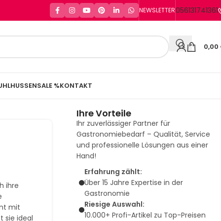
056131741361
NEWSLETTER
0,00
UHLHUSSEN
SALE %
KONTAKT
Ihre Vorteile
Ihr zuverlässiger Partner für
Gastronomiebedarf – Qualität, Service
und professionelle Lösungen aus einer
Hand!
Erfahrung zählt:
Über 15 Jahre Expertise in der
h ihre
Gastronomie
e
Riesige Auswahl:
nt mit
10.000+ Profi-Artikel zu Top-Preisen
 sie ideal