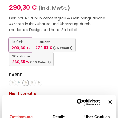
290,30
€
(inkl. MwSt.)
Der Eva-N Stuhl in Zementgrau & Gelb bringt frische
Akzente in Ihr Zuhause und überzeugt durch
modernes Design und hohe Stabilität.
1
stück
10 stücke
290,30
€
274,83
€
(5% Rabatt)
20+ stücke
260,55
€
(10% Rabatt)
FARBE
Nicht vorrätig
Interessiert an
B2B-Angebot
größeren
anfordern
Zustimmung
Details
Über Cookies