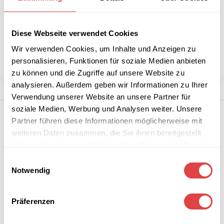
Stückzahlen?
Diese Webseite verwendet Cookies
Kategorie:
Sessel & Stühle
Marke:
Gastro Uzal
Wir verwenden Cookies, um Inhalte und Anzeigen zu
personalisieren, Funktionen für soziale Medien anbieten
Teilen:
zu können und die Zugriffe auf unsere Website zu
analysieren. Außerdem geben wir Informationen zu Ihrer
Verwendung unserer Website an unsere Partner für
soziale Medien, Werbung und Analysen weiter. Unsere
Partner führen diese Informationen möglicherweise mit
weiteren Daten zusammen, die Sie ihnen bereitgestellt
haben oder die sie im Rahmen Ihrer Nutzung der Dienste
gesammelt haben.
Einwilligungsauswahl
Notwendig
Präferenzen