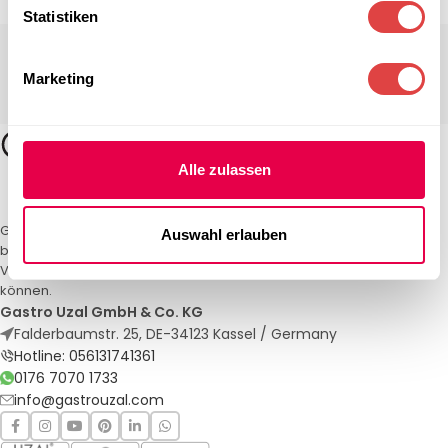
Statistiken
Marketing
Alle zulassen
Gastro Uzal – Ihr Spezialist für Gastronomiemöbel und -textilien. Wir
Auswahl erlauben
bieten maßgeschneiderte Lösungen für Restaurants, Hotels und
Veranstaltungen. Qualität und Service, auf die Sie sich verlassen
können.
Gastro Uzal GmbH & Co. KG
Falderbaumstr. 25, DE-34123 Kassel / Germany
Hotline: 056131741361
0176 7070 1733
info@gastrouzal.com