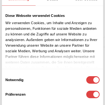
Stückzahlen?
Diese Webseite verwendet Cookies
Kategorie:
Sessel & Stühle
Marke:
Gastro Uzal
Wir verwenden Cookies, um Inhalte und Anzeigen zu
personalisieren, Funktionen für soziale Medien anbieten
Teilen:
zu können und die Zugriffe auf unsere Website zu
analysieren. Außerdem geben wir Informationen zu Ihrer
Verwendung unserer Website an unsere Partner für
soziale Medien, Werbung und Analysen weiter. Unsere
Partner führen diese Informationen möglicherweise mit
weiteren Daten zusammen, die Sie ihnen bereitgestellt
haben oder die sie im Rahmen Ihrer Nutzung der Dienste
gesammelt haben.
Einwilligungsauswahl
Notwendig
Präferenzen