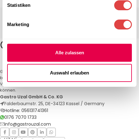
Statistiken
Marketing
Alle zulassen
Gastro Uzal – Ihr Spezialist für Gastronomiemöbel und -textilien. Wir
Auswahl erlauben
bieten maßgeschneiderte Lösungen für Restaurants, Hotels und
Veranstaltungen. Qualität und Service, auf die Sie sich verlassen
können.
Gastro Uzal GmbH & Co. KG
Falderbaumstr. 25, DE-34123 Kassel / Germany
Hotline: 056131741361
0176 7070 1733
info@gastrouzal.com