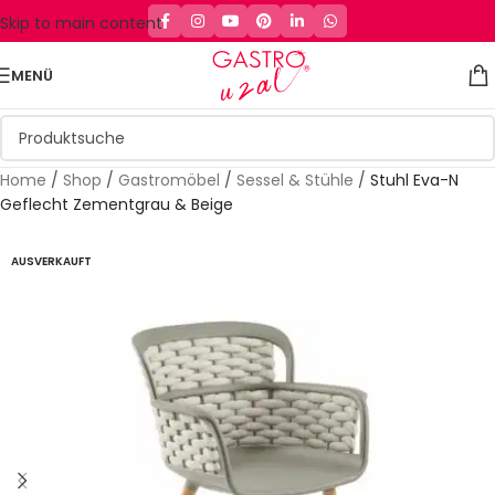
Skip to main content
MENÜ
Home
/
Shop
/
Gastromöbel
/
Sessel & Stühle
/
Stuhl Eva-N
Geflecht Zementgrau & Beige
AUSVERKAUFT