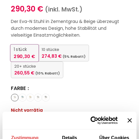
290,30
€
(inkl. MwSt.)
Der Eva-N Stuhl in Zementgrau & Beige überzeugt
durch modernes Design, hohe Stabilität und
vielseitige Einsatzmöglichkeiten.
1
stück
10 stücke
290,30
€
274,83
€
(5% Rabatt)
20+ stücke
260,55
€
(10% Rabatt)
FARBE
Nicht vorrätig
Interessiert an
B2B-Angebot
größeren
anfordern
Zustimmung
Details
Über Cookies