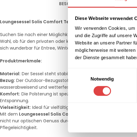
BESCHREIBUNG
ZUSÄTZLICHE INFOR
Diese Webseite verwendet 
Loungesessel Solis Comfort Terra – Ein Stück Luxus für Ihre 
Wir verwenden Cookies, um I
Suchen Sie nach einer Möglichkeit, Ihren Raum mit Stil und Kom
und die Zugriffe auf unsere 
Wahl, ob für den privaten oder kommerziellen Gebrauch. Dieser 
Website an unsere Partner fü
sich wunderbar für Entree, Wintergarten, Terrasse sowie für de
möglicherweise mit weiteren
der Dienste gesammelt habe
Produktmerkmale:
Einwilligungsauswahl
Material:
Der Sessel steht stabil auf einem 4-Bein-Gestell aus 
Notwendig
Bezug:
Der Outdoor-Bezugsstoff Horizon in Farbe Terra verleiht
wasserabweisend und wetterfest.
Komfort:
Die Polsterung ist speziell entwickelt, um auch bei lä
Entspannung.
Vielseitigkeit:
Ideal für vielfältige Einsatzorte – von der private
Mit dem
Loungesessel Solis Comfort
heben Sie die Einrichtung
nicht nur optischen Genuss durch seine lebendige Farbe und d
Pflegeleichtigkeit.