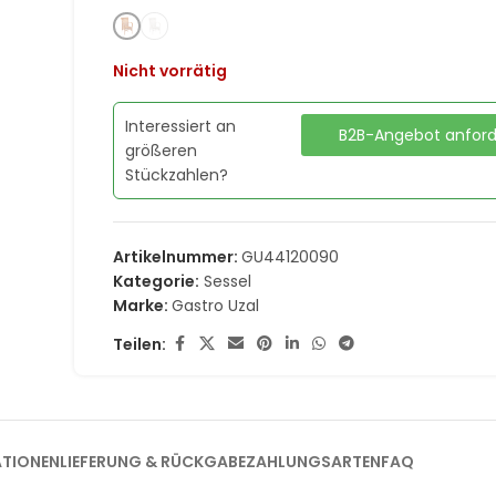
Nicht vorrätig
Interessiert an
B2B-Angebot anfor
größeren
Stückzahlen?
Artikelnummer:
GU44120090
Kategorie:
Sessel
Marke:
Gastro Uzal
Teilen:
ATIONEN
LIEFERUNG & RÜCKGABE
ZAHLUNGSARTEN
FAQ