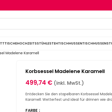
TTTISCHE
HOCHZEITSSTÜHLE
STEHTISCHHUSSEN
TISCHHUSSEN
ST
sel Madelene Karamell
Korbsessel Madelene Karamell
499,74
€
(inkl. MwSt.)
Entdecken Sie den stapelbaren Korbsessel Madel
Karamell: Wetterfest und ideal für drinnen wie dr
FARBE