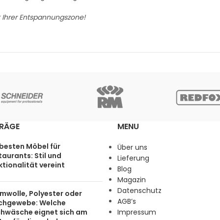
t Ihrer Entspannungszone!
TRÄGE
MENU
 besten Möbel für
Über uns
aurants: Stil und
Lieferung
tionalität vereint
Blog
Magazin
Datenschutz
mwolle, Polyester oder
AGB’s
chgewebe: Welche
chwäsche eignet sich am
Impressum