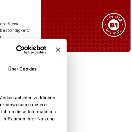
Sie haben nicht das passende
Produkt gefunden?
Wir helfen Ihnen gerne weiter!
are Sessel
beständigkeit.
r
B1 Zertifiziert
Über Cookies
Schwer entflammbar
produkten
Kollektion ansehen
 Medien anbieten zu können
hrer Verwendung unserer
 führen diese Informationen
ie im Rahmen Ihrer Nutzung