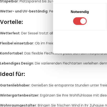
Stapelbar
: Platzsparend bis zu vier Sessel stapelbar, ideal für
Einwilligungsauswahl
Wetter- und UV-beständig
: Perfekt geeignet für den Außenbe
Notwendig
Vorteile:
Wetterfest
: Der Sessel trotzt allen Witterungseinflüssen und is
Flexibel einsetzbar
: Ob im Freien, im Wintergarten oder im Inne
Komfortabel
: Das flexible Flechtwerk passt sich dem Körperdru
Lebendiges Design
: Die variierenden Flechtarten verleihen de
Ideal für:
Gartenliebhaber
: Genießen Sie entspannte Stunden unter fre
Wintergartenbesitzer
: Ergänzen Sie Ihre Wohlfühloase mit dies
Wohnraumgestalter
: Bringen Sie frischen Wind in Ihr Zuhause 