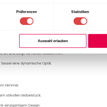
 begrenzte Räumlichkeiten
reich
Präferenzen
Statistiken
t UV-beständig.
Auswahl erlauben
nbereich, dieser Sessel fügt sich nahtlos in jede Umgebung ein.
ck an und sorgt für hohen Sitzkomfort.
m Sessel eine dynamische Optik.
iem Himmel.
em stilvollen Möbelstück.
mit einzigartigem Design.