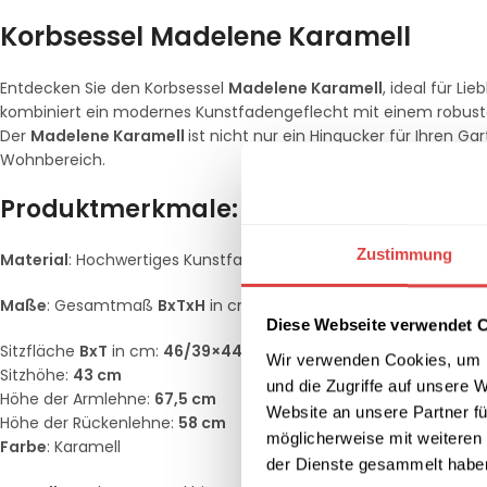
Korbsessel Madelene Karamell
Entdecken Sie den Korbsessel
Madelene Karamell
, ideal für L
kombiniert ein modernes Kunstfadengeflecht mit einem robust
Der
Madelene Karamell
ist nicht nur ein Hingucker für Ihren G
Wohnbereich.
Produktmerkmale:
Zustimmung
Material
: Hochwertiges Kunstfaden-Geflecht auf einem stabile
Maße
: Gesamtmaß
BxTxH
in cm:
64x65x95
Diese Webseite verwendet 
Sitzfläche
BxT
in cm:
46/39×44,5
Wir verwenden Cookies, um I
Sitzhöhe:
43 cm
und die Zugriffe auf unsere 
Höhe der Armlehne:
67,5 cm
Website an unsere Partner fü
Höhe der Rückenlehne:
58 cm
möglicherweise mit weiteren
Farbe
: Karamell
der Dienste gesammelt habe