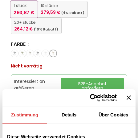
1
stück
10 stücke
293,87
€
279,59
€
(4% Rabatt)
20+ stücke
264,12
€
(10% Rabatt)
FARBE
Nicht vorrätig
Interessiert an
B2B-Angebot
größeren
anfordern
Stückzahlen?
Zustimmung
Details
Über Cookies
Kategorie:
Konferenz- und Besucherstühle
Marke:
Gastro Uzal
Teilen:
Diese Webseite verwendet Cookies