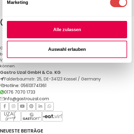
Marketing
Alle zulassen
Gastro Uzal – Ihr Spezialist für Gastronomiemöbel und -textilien. Wir
Auswahl erlauben
bieten maßgeschneiderte Lösungen für Restaurants, Hotels und
Veranstaltungen. Qualität und Service, auf die Sie sich verlassen
können.
Gastro Uzal GmbH & Co. KG
Falderbaumstr. 25, DE-34123 Kassel / Germany
Hotline: 056131741361
0176 7070 1733
info@gastrouzal.com
NEUESTE BEITRÄGE