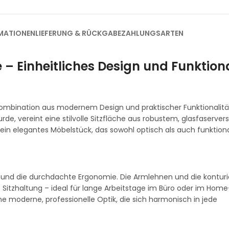
MATIONEN
LIEFERUNG & RÜCKGABE
ZAHLUNGSARTEN
 – Einheitliches Design und Funktiona
Kombination aus modernem Design und praktischer Funktionalität.
rde, vereint eine stilvolle Sitzfläche aus robustem, glasfaserve
 ein elegantes Möbelstück, das sowohl optisch als auch funktion
 und die durchdachte Ergonomie. Die Armlehnen und die konturie
itzhaltung – ideal für lange Arbeitstage im Büro oder im Home-
e moderne, professionelle Optik, die sich harmonisch in jede