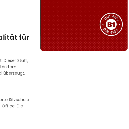
Sie haben nicht das passende
Produkt gefunden?
Wir helfen Ihnen gerne weiter!
lität für
 Dieser Stuhl,
B1 Zertifiziert
rstärktem
Schwer entflammbar
al überzeugt.
produkten
Kollektion ansehen
rte Sitzschale
Office. Die