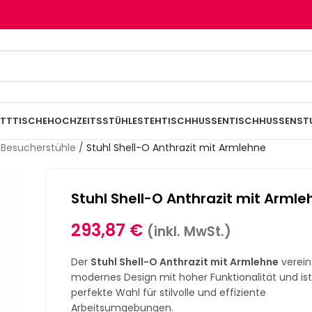
TTTISCHE
HOCHZEITSSTÜHLE
STEHTISCHHUSSEN
TISCHHUSSEN
ST
 Besucherstühle
/
Stuhl Shell-O Anthrazit mit Armlehne
Stuhl Shell-O Anthrazit mit Armle
293,87
€
(inkl. MwSt.)
Der
Stuhl Shell-O
Anthrazit
mit Armlehne
verein
modernes Design mit hoher Funktionalität und ist
perfekte Wahl für stilvolle und effiziente
Arbeitsumgebungen.