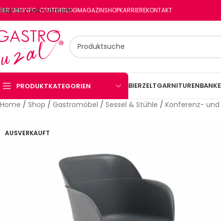
Skip to main content
BER UNS
INFO-CENTER
BLOG
MAGAZIN
SHOP
KARRIERE
KONTAKT
BIERZELTGARNITUREN
BANKE
PRODUKTKATEGORIEN
Home
/
Shop
/
Gastromöbel
/
Sessel & Stühle
/
Konferenz- und
AUSVERKAUFT