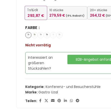
1
stück
10 stücke
20+ stücke
293,87
€
279,59
€
264,12
€
(4% Rabatt)
(10
FARBE
Nicht vorrätig
Interessiert an
B2B-Angebot anfor
größeren
Stückzahlen?
Kategorie:
Konferenz- und Besucherstühle
Marke:
Gastro Uzal
Teilen: