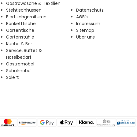
Gastrowäsche & Textilien
Stehtischhussen
Datenschutz
Biertischgarnituren
AGB’s
Banketttische
Impressum
Gartentische
Sitemap
Gartenstühle
Über uns
Küche & Bar
Service, Buffet &
Hotelbedarf
Gastromöbel
Schulmöbel
Sale %