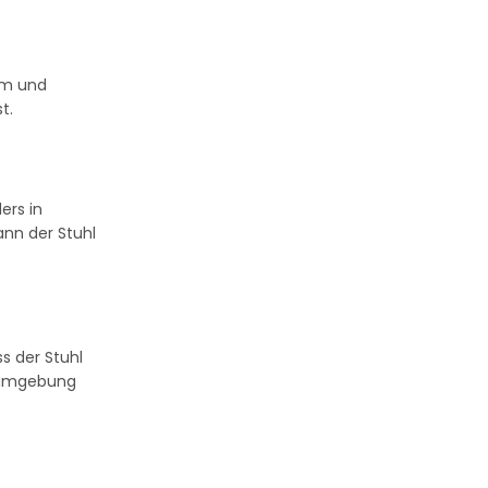
orm und
t.
ers in
ann der Stuhl
ss der Stuhl
itsumgebung