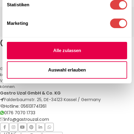
Statistiken
Marketing
Alle zulassen
Gastro Uzal – Ihr Spezialist für Gastronomiemöbel und -textilien. Wir
Auswahl erlauben
bieten maßgeschneiderte Lösungen für Restaurants, Hotels und
Veranstaltungen. Qualität und Service, auf die Sie sich verlassen
können.
Gastro Uzal GmbH & Co. KG
Falderbaumstr. 25, DE-34123 Kassel / Germany
Hotline: 056131741361
0176 7070 1733
info@gastrouzal.com