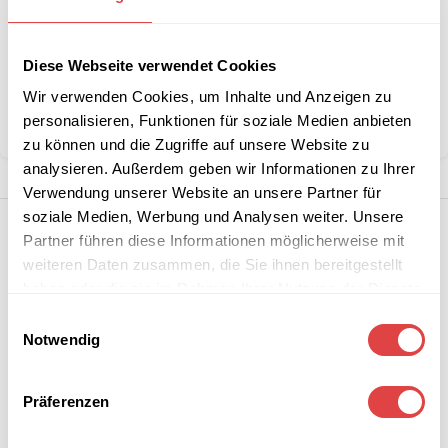
Diese Webseite verwendet Cookies
Kategorie:
Konferenz- und Besucherstühle
Marke:
Gastro Uzal
Wir verwenden Cookies, um Inhalte und Anzeigen zu
personalisieren, Funktionen für soziale Medien anbieten
Teilen:
zu können und die Zugriffe auf unsere Website zu
analysieren. Außerdem geben wir Informationen zu Ihrer
Verwendung unserer Website an unsere Partner für
soziale Medien, Werbung und Analysen weiter. Unsere
Partner führen diese Informationen möglicherweise mit
weiteren Daten zusammen, die Sie ihnen bereitgestellt
haben oder die sie im Rahmen Ihrer Nutzung der Dienste
gesammelt haben.
Einwilligungsauswahl
Notwendig
Präferenzen