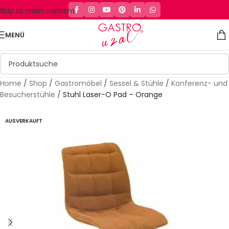
Skip to main content
MENÜ
Home
/
Shop
/
Gastromöbel
/
Sessel & Stühle
/
Konferenz- und
Besucherstühle
/
Stuhl Laser-O Pad – Orange
AUSVERKAUFT