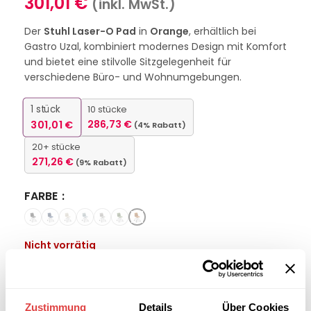
301,01
€
(inkl. MwSt.)
Der
Stuhl Laser-O Pad
in
Orange
, erhältlich bei
Gastro Uzal, kombiniert modernes Design mit Komfort
und bietet eine stilvolle Sitzgelegenheit für
verschiedene Büro- und Wohnumgebungen.
1
stück
10 stücke
301,01
€
286,73
€
(4% Rabatt)
20+ stücke
271,26
€
(9% Rabatt)
FARBE
Nicht vorrätig
Interessiert an
B2B-Angebot
größeren
anfordern
Zustimmung
Details
Über Cookies
Stückzahlen?