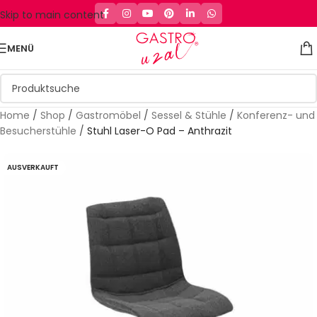
Skip to main content
MENÜ
Home
/
Shop
/
Gastromöbel
/
Sessel & Stühle
/
Konferenz- und
Besucherstühle
/
Stuhl Laser-O Pad – Anthrazit
AUSVERKAUFT