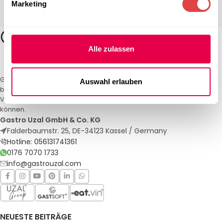
Marketing
Alle zulassen
Gastro Uzal – Ihr Spezialist für Gastronomiemöbel und -textilien. Wir
Auswahl erlauben
bieten maßgeschneiderte Lösungen für Restaurants, Hotels und
Veranstaltungen. Qualität und Service, auf die Sie sich verlassen
können.
Gastro Uzal GmbH & Co. KG
Falderbaumstr. 25, DE-34123 Kassel / Germany
Hotline: 056131741361
0176 7070 1733
info@gastrouzal.com
NEUESTE BEITRÄGE