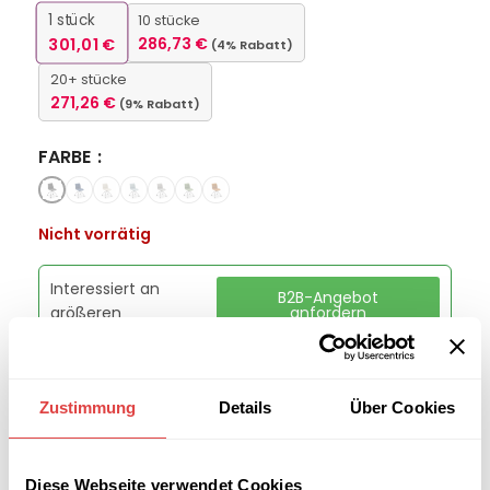
1
stück
10 stücke
301,01
€
286,73
€
(4% Rabatt)
20+ stücke
271,26
€
(9% Rabatt)
FARBE
Nicht vorrätig
Interessiert an
B2B-Angebot
größeren
anfordern
Stückzahlen?
Zustimmung
Details
Über Cookies
Kategorie:
Konferenz- und Besucherstühle
Marke:
Gastro Uzal
Teilen:
Diese Webseite verwendet Cookies