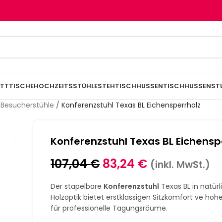
TTTISCHE
HOCHZEITSSTÜHLE
STEHTISCHHUSSEN
TISCHHUSSEN
ST
 Besucherstühle
/
Konferenzstuhl Texas BL Eichensperrholz
Konferenzstuhl Texas BL Eichensp
107,04
€
83,24
€
(inkl. MwSt.)
Der stapelbare
Konferenzstuhl
Texas BL in natürl
Holzoptik bietet erstklassigen Sitzkomfort ve hohe
für professionelle Tagungsräume.