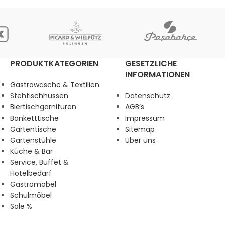
PRODUKTKATEGORIEN
GESETZLICHE
INFORMATIONEN
Gastrowäsche & Textilien
Stehtischhussen
Datenschutz
Biertischgarnituren
AGB’s
Banketttische
Impressum
Gartentische
Sitemap
Gartenstühle
Über uns
Küche & Bar
Service, Buffet &
Hotelbedarf
Gastromöbel
Schulmöbel
Sale %