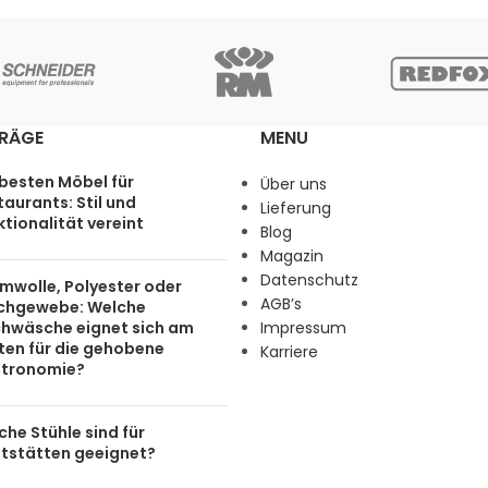
TRÄGE
MENU
 besten Möbel für
Über uns
aurants: Stil und
Lieferung
tionalität vereint
Blog
Magazin
Datenschutz
mwolle, Polyester oder
AGB’s
chgewebe: Welche
chwäsche eignet sich am
Impressum
ten für die gehobene
Karriere
tronomie?
he Stühle sind für
tstätten geeignet?