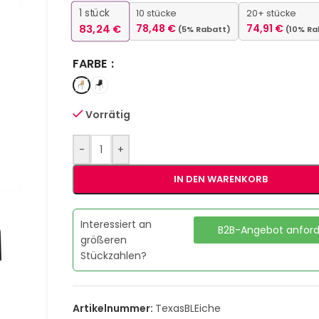
1
stück
10 stücke
20+ stücke
83,24
€
78,48
€
74,91
€
(5% Rabatt)
(10% Ra
FARBE
Vorrätig
-
+
IN DEN WARENKORB
Interessiert an
B2B-Angebot anfor
größeren
Stückzahlen?
Artikelnummer:
TexasBLEiche