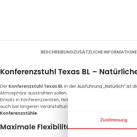
BESCHREIBUNG
ZUSÄTZLICHE INFORMATION
Konferenzstuhl Texas BL – Natürliche
Der
Konferenzstuhl Texas BL
in der Ausführung „Natürlich“ ist 
Atmosphäre ausstrahlen sollen. Dieses Modell kombiniert zeitlos
Einsatz in Konferenzzentren, Hotels ve modernen Büros entwic
auch bei längeren Veranstaltungen einen hervorragenden Komfort
Konferenzstühle
.
Zustimmung
Maximale Flexibilität durch praktische