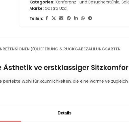
Kategorien:
Konferenz- und Besucherstühle
,
Sal
Marke:
Gastro Uzal
Teilen:
EN
REZENSIONEN (0)
LIEFERUNG & RÜCKGABE
ZAHLUNGSARTEN
 Ästhetik ve erstklassiger Sitzkomfor
die perfekte Wahl für Räumlichkeiten, die eine warme ve zugleich 
es Design mit einer hochwertigen Verarbeitung, die speziell für 
kelt wurde. Dank der ergonomisch abgestimmten Formgebung bie
. Weitere erstklassige Sitzlösungen finden Sie in unserer Kate
Details
 Stapelfunktion