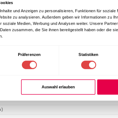
Cookies
die
Stapelbarkeit von bis zu 4 Stück
. Dies ermöglicht eine hoch
ng flexibel angepasst werden muss. Das robuste Gestell ve die 
nhalte und Anzeigen zu personalisieren, Funktionen für soziale
ve Langlebigkeit im Gastronomiealltag. Zur Ergänzung Ihrer prof
Website zu analysieren. Außerdem geben wir Informationen zu I
mietische
.
r soziale Medien, Werbung und Analysen weiter. Unsere Partner
 Daten zusammen, die Sie ihnen bereitgestellt haben oder die s
ität
n.
et der Texas BL optimale Maße für verschiedenste Tischkonfigu
egeleicht ve unempfindlich gegenüber täglichen Beanspruchungen
Präferenzen
Statistiken
hen, was es zu einer sicheren Investition für Ihren Betrieb mach
e zudem unter
Gastromöbel
.
Auswahl erlauben
k)