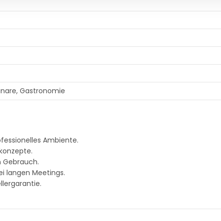
inare, Gastronomie
fessionelles Ambiente.
mkonzepte.
n Gebrauch.
i langen Meetings.
llergarantie.