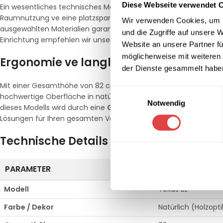
Diese Webseite verwendet 
Ein wesentliches technisches Merkmal des Modells Texas BL ist 
Raumnutzung ve eine platzsparende Lagerung, wenn die Bestuhlu
Wir verwenden Cookies, um I
ausgewählten Materialien garantieren eine hohe Standfestigkeit 
und die Zugriffe auf unsere 
Einrichtung empfehlen wir unsere Auswahl im Bereich
Gastrono
Website an unsere Partner fü
möglicherweise mit weiteren
Ergonomie ve langlebige Materialqual
der Dienste gesammelt habe
Mit einer Gesamthöhe von 82 cm ve einer Breite von 49 cm biet
Einwilligungsauswahl
hochwertige Oberfläche in natürlicher Optik ist besonders pfl
Notwendig
dieses Modells wird durch eine
Garantie von 2 Jahren
unterstric
Lösungen für Ihren gesamten Veranstaltungsbereich finden Si
Technische Details im Überblick
PARAMETER
SPEZIFIKATION
Modell
Texas BL
Farbe / Dekor
Natürlich (Holzopti