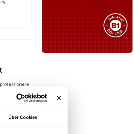
e %
Sie haben nicht das passende
Produkt gefunden?
Wir helfen Ihnen gerne weiter!
B1 Zertifiziert
t
Schwer entflammbar
produkten
professionelle
Kollektion ansehen
den intensiven
tet der Stuhl
gorie
Über Cookies