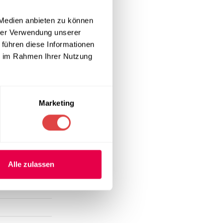
effiziente
sorgfältig
 Medien anbieten zu können
essionellen
hrer Verwendung unserer
 führen diese Informationen
ie im Rahmen Ihrer Nutzung
rationen. Die
. Die Qualität
Marketing
t. Passende
Alle zulassen