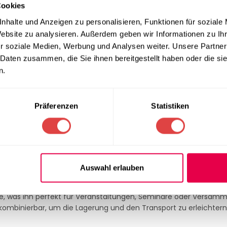
Cookies
nhalte und Anzeigen zu personalisieren, Funktionen für soziale
Website zu analysieren. Außerdem geben wir Informationen zu I
r soziale Medien, Werbung und Analysen weiter. Unsere Partner
sches und modernes Design aus. Die ergonomisch geformte Sitzf
 Daten zusammen, die Sie ihnen bereitgestellt haben oder die s
auffälliges Erscheinungsbild. Trotz seines leichten Gewichts bi
n.
geeignet macht.
Präferenzen
Statistiken
Materialien. Der Aluminiumrahmen ist korrosionsbeständig und r
gegen Kratzer und Flecken ist. Das macht ihn ideal für den Eins
räumen oder öffentlichen Einrichtungen.
Auswahl erlauben
und platzsparend verstauen. Mit einer Dicke von nur 3,5 cm im
e, was ihn perfekt für Veranstaltungen, Seminare oder Versam
kombinierbar, um die Lagerung und den Transport zu erleichtern