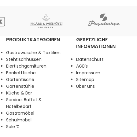
PRODUKTKATEGORIEN
GESETZLICHE
INFORMATIONEN
Gastrowäsche & Textilien
Stehtischhussen
Datenschutz
Biertischgarnituren
AGB’s
Banketttische
Impressum
Gartentische
Sitemap
Gartenstühle
Über uns
Küche & Bar
Service, Buffet &
Hotelbedarf
Gastromöbel
Schulmöbel
Sale %