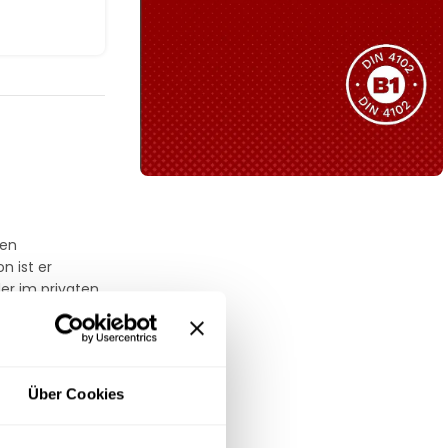
Sie haben nicht das passende
Produkt gefunden?
Wir helfen Ihnen gerne weiter!
B1 Zertifiziert
Schwer entflammbar
ten
produkten
n ist er
der im privaten
Kollektion ansehen
Über Cookies