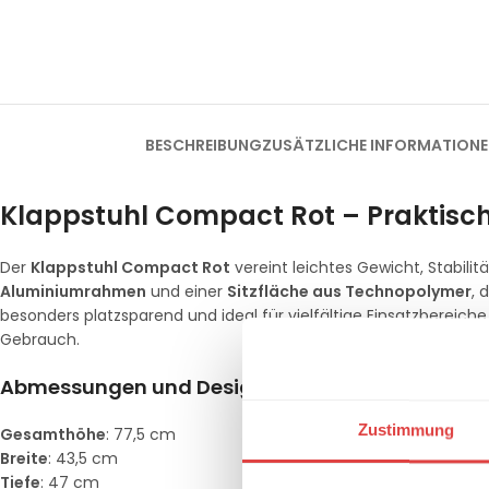
BESCHREIBUNG
ZUSÄTZLICHE INFORMATION
Klappstuhl Compact Rot – Praktisc
Der
Klappstuhl Compact Rot
vereint leichtes Gewicht, Stabili
Aluminiumrahmen
und einer
Sitzfläche aus Technopolymer
, 
besonders platzsparend und ideal für vielfältige Einsatzbereich
Gebrauch.
Abmessungen und Design
Zustimmung
Gesamthöhe
: 77,5 cm
Breite
: 43,5 cm
Tiefe
: 47 cm