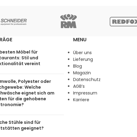
TRÄGE
MENU
 besten Möbel für
Über uns
aurants: Stil und
Lieferung
tionalität vereint
Blog
Magazin
Datenschutz
mwolle, Polyester oder
AGB’s
chgewebe: Welche
chwäsche eignet sich am
Impressum
ten für die gehobene
Karriere
tronomie?
he Stühle sind für
tstätten geeignet?