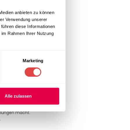
 Medien anbieten zu können
hrer Verwendung unserer
 führen diese Informationen
läche in
Rot
ie im Rahmen Ihrer Nutzung
etet der Stuhl
Marketing
obust, während
atz in stark
Alle zulassen
mlungen macht.
.