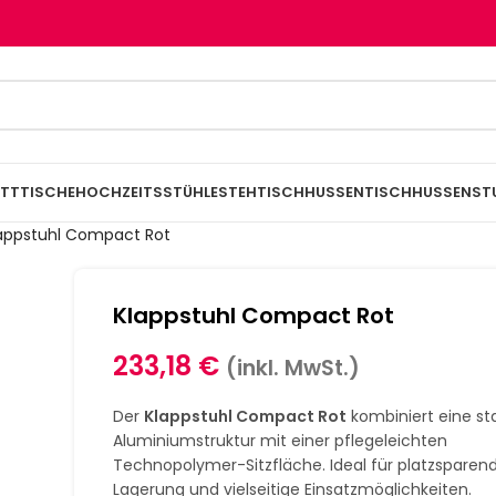
TTTISCHE
HOCHZEITSSTÜHLE
STEHTISCHHUSSEN
TISCHHUSSEN
ST
appstuhl Compact Rot
Klappstuhl Compact Rot
233,18
€
(inkl. MwSt.)
Der
Klappstuhl Compact Rot
kombiniert eine sta
Aluminiumstruktur mit einer pflegeleichten
Technopolymer-Sitzfläche. Ideal für platzsparen
Lagerung und vielseitige Einsatzmöglichkeiten.