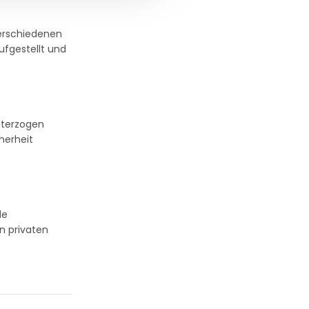
 verschiedenen
ufgestellt und
nterzogen
herheit
de
n privaten