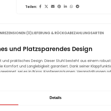
Teilen:
EN
REZENSIONEN (0)
LIEFERUNG & RÜCKGABE
ZAHLUNGSARTEN
hes und Platzsparendes Design
tät und praktisches Design. Dieser Stuhl besteht aus einem robus
die Komfort und Langlebigkeit garantiert. Dank seiner Klappfunktio
e geeignet, sei es in Büros, Konferenzräumen, Veranstaltungen o
Details