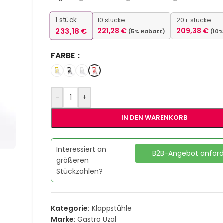
1
stück
10 stücke
20+ stücke
233,18
€
221,28
€
209,38
€
(5% Rabatt)
(10
FARBE
-
+
IN DEN WARENKORB
Interessiert an
B2B-Angebot anfor
größeren
Stückzahlen?
Kategorie:
Klappstühle
Marke:
Gastro Uzal