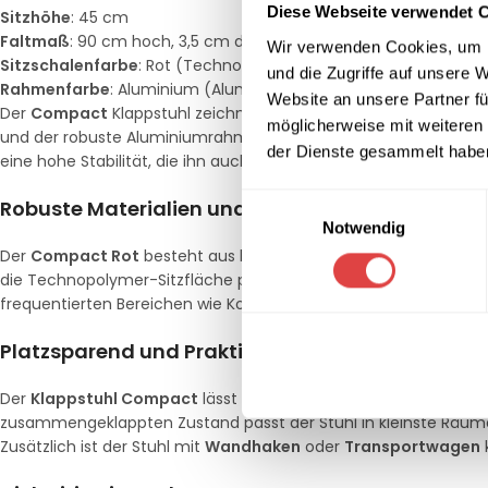
Diese Webseite verwendet 
Sitzhöhe
: 45 cm
Faltmaß
: 90 cm hoch, 3,5 cm dick
Wir verwenden Cookies, um I
Sitzschalenfarbe
: Rot (Technopolymer)
und die Zugriffe auf unsere 
Rahmenfarbe
: Aluminium (Aluminium, lackiert)
Website an unsere Partner fü
Der
Compact
Klappstuhl zeichnet sich durch sein minimalisti
möglicherweise mit weiteren
und der robuste Aluminiumrahmen sorgen für ein lebendiges und 
der Dienste gesammelt habe
eine hohe Stabilität, die ihn auch für den täglichen Gebrauch 
Einwilligungsauswahl
Robuste Materialien und Pflegeleicht
Notwendig
Der
Compact Rot
besteht aus langlebigen und pflegeleichten 
die Technopolymer-Sitzfläche pflegeleicht und widerstandsfähig 
frequentierten Bereichen wie Konferenzräumen, Veranstaltungs
Platzsparend und Praktisch
Der
Klappstuhl Compact
lässt sich mühelos zusammenklappen 
zusammengeklappten Zustand passt der Stuhl in kleinste Räum
Zusätzlich ist der Stuhl mit
Wandhaken
oder
Transportwagen