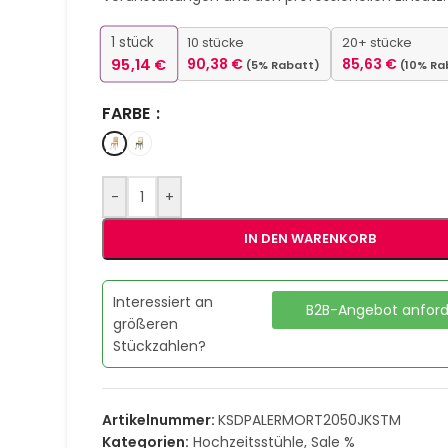
1
stück
10 stücke
20+ stücke
95,14
€
90,38
€
85,63
€
(5% Rabatt)
(10% Ra
FARBE
-
+
IN DEN WARENKORB
Interessiert an
B2B-Angebot anfor
größeren
Stückzahlen?
Artikelnummer:
KSDPALERMORT2050JKSTM
Kategorien:
Hochzeitsstühle
,
Sale %