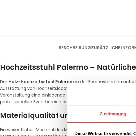
BESCHREIBUNG
ZUSÄTZLICHE INFOR
Hochzeitsstuhl Palermo – Natürliche 
Der
Holz-Hochzeitsstuhl Palermo
in der Farbausführung natürl
Ausstattung von Hochzeitslocations, Feststälen und gehobenen 
Veranstaltung eine einladende und exklusive Atmosphäre. Die te
professionellen Eventbereich ausgelegt. Weitere Bestuhlungsopt
Materialqualität und technische Konst
Zustimmung
Ein wesentliches Merkmal des Modells Palermo ist die Verwendun
Diese Webseite verwendet 