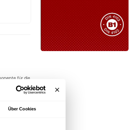
Sie haben nicht das passende
Produkt gefunden?
Wir helfen Ihnen gerne weiter!
B1 Zertifiziert
Schwer entflammbar
produkten
ponente für die
r Stuhl jeder
Kollektion ansehen
ngen im
Über Cookies
glebigkeit