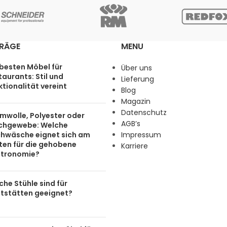
TRÄGE
MENU
 besten Möbel für
Über uns
aurants: Stil und
Lieferung
tionalität vereint
Blog
Magazin
Datenschutz
mwolle, Polyester oder
AGB’s
chgewebe: Welche
chwäsche eignet sich am
Impressum
ten für die gehobene
Karriere
tronomie?
he Stühle sind für
tstätten geeignet?