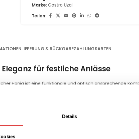
Marke:
Gastro Uzal
Teilen:
MATIONEN
LIEFERUNG & RÜCKGABE
ZAHLUNGSARTEN
Eleganz für festliche Anlässe
icher Honig ist eine funktionale und optisch ansprechende Kom
Gastronomiebetrieben. Durch den warmen Holzton verleiht diese
chnische Konstruktion ist speziell auf die intensiven Anforderu
ionen finden Sie in unserer Kategorie
Gastromöbel
.
ruktion
Details
g von massivem Holz, das für eine hohe Standfestigkeit und Lan
Cookies