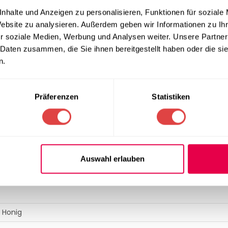
 cm
bietet der Stuhl einen optimalen Sitzkomfort für Gäste über
st sich dieses Modell ideal mit hochwertigen Textilien aus unse
nhalte und Anzeigen zu personalisieren, Funktionen für soziale
Website zu analysieren. Außerdem geben wir Informationen zu I
r soziale Medien, Werbung und Analysen weiter. Unsere Partner
etrieb
 Daten zusammen, die Sie ihnen bereitgestellt haben oder die s
n.
 eine zeitsparende manuelle Reinigung, was die Einhaltung hygie
auweise bleibt der Stuhl handlich und lässt sich effizient für ve
ne dauerhafte Formstabilität ausgelegt, was durch eine
2-jähri
Präferenzen
Statistiken
nden Sie zudem in unserer Rubrik
Küche & Bar
.
ATION
Auswahl erlauben
r Honig