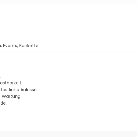
, Events, Bankette
.
astbarkeit.
estliche Anlässe.
d Wartung.
tie.