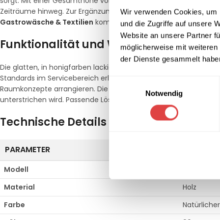
sorgt. Mit einer Gesamthöhe von
90 cm
und einer Breite von
44
Zeiträume hinweg. Zur Ergänzung Ihres festlichen Ambientes läs
Wir verwenden Cookies, um I
Gastrowäsche & Textilien
kombinieren.
und die Zugriffe auf unsere 
Website an unsere Partner fü
Funktionalität und Wartung im Eventb
möglicherweise mit weiteren
der Dienste gesammelt habe
Die glatten, in honigfarben lackierten Oberflächen ermöglichen
Standards im Servicebereich erleichtert. Trotz seiner robusten B
Einwilligungsauswahl
Raumkonzepte arrangieren. Die technische Auslegung ist auf ei
Notwendig
unterstrichen wird. Passende Lösungen für den Servicealltag fi
Technische Details im Überblick
PARAMETER
SPEZIFIK
Modell
Palermo
Material
Holz
Farbe
Natürliche