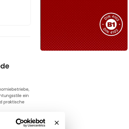
Sie haben nicht das passende
Produkt gefunden?
Wir helfen Ihnen gerne weiter!
B1 Zertifiziert
ede
Schwer entflammbar
produkten
Kollektion ansehen
onomiebetriebe,
tungsstile ein
d praktische