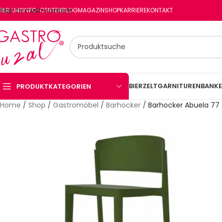
Skip to main content
BER UNS
INFO-CENTER
BLOG
MAGAZIN
SHOP
KARRIERE
KONTAKT
BIERZELTGARNITUREN
BANKE
PRODUKTKATEGORIEN
Home
/
Shop
/
Gastromöbel
/
Barhocker
/
Barhocker Abuela 77 