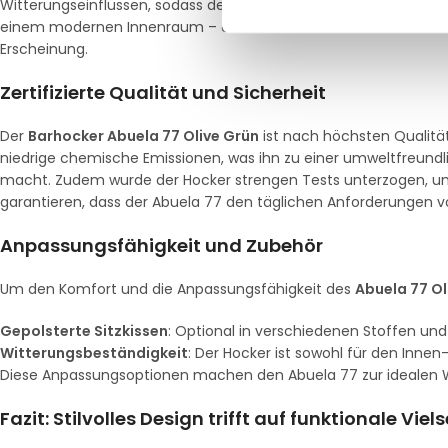
Witterungseinflüssen, sodass der Hocker sowohl für den Innen- a
einem modernen Innenraum – der Abuela 77 Olive Grün hält de
Erscheinung.
Zertifizierte Qualität und Sicherheit
Der
Barhocker Abuela 77 Olive Grün
ist nach höchsten Qualitäts
niedrige chemische Emissionen, was ihn zu einer umweltfreundli
macht. Zudem wurde der Hocker strengen Tests unterzogen, um se
garantieren, dass der Abuela 77 den täglichen Anforderungen 
Anpassungsfähigkeit und Zubehör
Um den Komfort und die Anpassungsfähigkeit des
Abuela 77 Ol
Gepolsterte Sitzkissen
: Optional in verschiedenen Stoffen und
Witterungsbeständigkeit
: Der Hocker ist sowohl für den Innen
Diese Anpassungsoptionen machen den Abuela 77 zur idealen Wahl
Fazit: Stilvolles Design trifft auf funktionale Viels