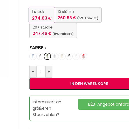
1
stück
10 stücke
274,83
€
260,55
€
(5% Rabatt)
20+ stücke
247,46
€
(9% Rabatt)
FARBE
-
+
IN DEN WARENKORB
Interessiert an
B2B-Angebot anfor
größeren
Stückzahlen?