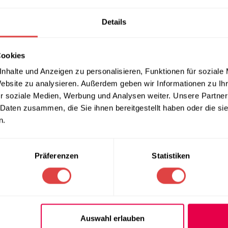
Details
 Grün
ideal für hohe Theken und Bartische. Seine klaren Linien u
Cookies
 zeitloses Erscheinungsbild. Die sanfte Olive Grün-Farbe verle
nhalte und Anzeigen zu personalisieren, Funktionen für soziale
in klassischen Raumgestaltungen nahtlos einfügt. Der Hocker sch
Website zu analysieren. Außerdem geben wir Informationen zu I
hobene Restaurants, stilvolle Bars und moderne Cafés.
r soziale Medien, Werbung und Analysen weiter. Unsere Partner
 Daten zusammen, die Sie ihnen bereitgestellt haben oder die s
n.
rechend, sondern auch funktional. Dank seines speziellen Stape
ne platzsparende Lagerung ermöglicht. Diese Eigenschaft macht 
er bei Veranstaltungen beliebt, wo oft eine flexible Raumnutz
Präferenzen
Statistiken
Hockers über lange Zeit hinweg erhalten und vor Abnutzung gesch
usten und widerstandsfähigen Kunststoffmaterial, das speziell
Auswahl erlauben
e. Technopolymer ist besonders pflegeleicht und widerstandsfä