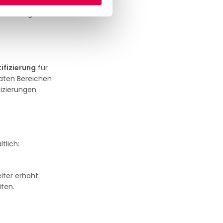
e oder in
seine elegante
ifizierung
für
vaten Bereichen
fizierungen
tlich:
iter erhöht.
iten.