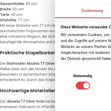
Gesamthöhe
: 101 cm
Breite
: 50 cm
Zustimmung
Tiefe
: 45 cm
Sitzhöhe
: 77 cm
Mit einer Sitzhöhe von 77 cm ist der
Barhocker Abuela 77 Olive
Diese Webseite verwendet 
durchdachten Proportionen sorgen für ein modernes und zugleich
Wir verwenden Cookies, um I
eine natürliche Eleganz, die sich sowohl in modernen als auch 
und die Zugriffe auf unsere 
beruhigende Atmosphäre und ist damit die perfekte Wahl für ge
Website an unsere Partner fü
Praktische Stapelbarkeit für mehr Flexibilität
möglicherweise mit weiteren
der Dienste gesammelt habe
Der
Barhocker Abuela 77 Olive Grün
ist nicht nur optisch ansp
Gaber lässt sich der Hocker bis zu sechs Stück stapeln, was ei
Einwilligungsauswahl
besonders in dynamischen Umgebungen wie Restaurants, Bars od
Notwendig
erforderlich ist. Durch das Stapelsystem bleibt das Design des 
Hochwertige Materialien für Langlebigkeit
Der
Abuela 77 Olive Grün
besteht aus Technopolymer, einem rob
intensiven Gebrauch in öffentlichen Bereichen entwickelt wurd