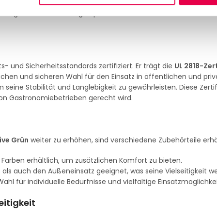
ls auch für den Außeneinsatz geeignet ist. Ob auf einer Terrass
n täglichen Anforderungen problemlos stand und behält dabei 
- und Sicherheitsstandards zertifiziert. Er trägt die
UL 2818-Zert
chen und sicheren Wahl für den Einsatz in öffentlichen und pri
ine Stabilität und Langlebigkeit zu gewährleisten. Diese Zerti
von Gastronomiebetrieben gerecht wird.
ive Grün
weiter zu erhöhen, sind verschiedene Zubehörteile erhäl
 Farben erhältlich, um zusätzlichen Komfort zu bieten.
- als auch den Außeneinsatz geeignet, was seine Vielseitigkeit we
 für individuelle Bedürfnisse und vielfältige Einsatzmöglichke
eitigkeit