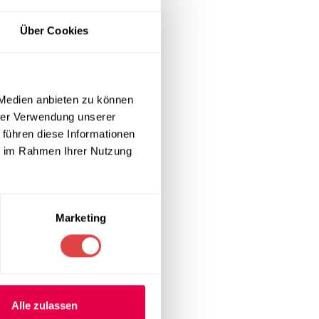
Über Cookies
nd die gut
iht dem Hocker
 Medien anbieten zu können
afft eine
hrer Verwendung unserer
 führen diese Informationen
ie im Rahmen Ihrer Nutzung
lsystems von
den Abuela 77
ung
Marketing
ützt.
 für den
Alle zulassen
hig gegenüber