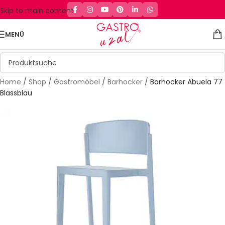
Skip to main content
MENÜ
Home
/
Shop
/
Gastromöbel
/
Barhocker
/
Barhocker Abuela 77
Blassblau