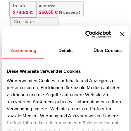
1
stück
10 stücke
274,83
€
260,55
€
(5% Rabatt)
20+ stücke
247,46
€
(9% Rabatt)
FARBE
Zustimmung
Details
Über Cookies
-
+
Diese Webseite verwendet Cookies
IN DEN WARENKORB
Wir verwenden Cookies, um Inhalte und Anzeigen zu
personalisieren, Funktionen für soziale Medien anbieten
zu können und die Zugriffe auf unsere Website zu
Interessiert an
B2B-Angebot
analysieren. Außerdem geben wir Informationen zu Ihrer
größeren
anfordern
Verwendung unserer Website an unsere Partner für
Stückzahlen?
soziale Medien, Werbung und Analysen weiter. Unsere
Partner führen diese Informationen möglicherweise mit
weiteren Daten zusammen, die Sie ihnen bereitgestellt