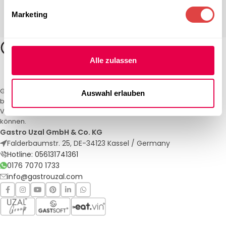
Marketing
Alle zulassen
Gastro Uzal – Ihr Spezialist für Gastronomiemöbel und -textilien. Wir
Auswahl erlauben
bieten maßgeschneiderte Lösungen für Restaurants, Hotels und
Veranstaltungen. Qualität und Service, auf die Sie sich verlassen
können.
Gastro Uzal GmbH & Co. KG
Falderbaumstr. 25, DE-34123 Kassel / Germany
Hotline: 056131741361
0176 7070 1733
info@gastrouzal.com