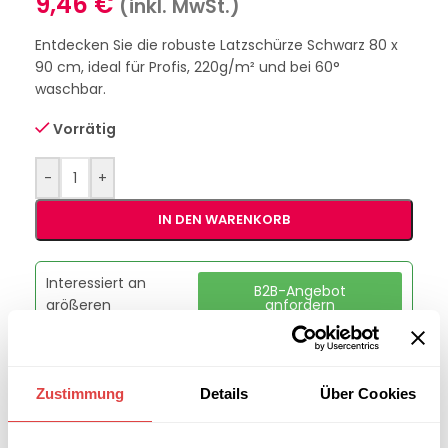
9,46
€
(inkl. MwSt.)
Entdecken Sie die robuste Latzschürze Schwarz 80 x
90 cm, ideal für Profis, 220g/m² und bei 60°
waschbar.
Vorrätig
-
+
IN DEN WARENKORB
Interessiert an
B2B-Angebot
größeren
anfordern
Stückzahlen?
Zustimmung
Details
Über Cookies
Artikelnummer:
GU3060SC
Kategorie:
Schürzen & Vorbinder
Marke:
Gastro Uzal