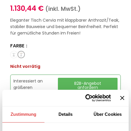
1.130,44
€
(inkl. MwSt.)
Eleganter Tisch Cervia mit klappbarer Anthrazit/Teak,
stabiler Bauweise und bequemer Beinfreiheit. Perfekt
für gemütliche Stunden im Freien!
FARBE
Nicht vorrätig
Interessiert an
B2B-Angebot
größeren
anfordern
Stückzahlen?
Zustimmung
Details
Über Cookies
Artikelnummer:
GU43258050
Kategorie:
Gartentische
Marke:
Gastro Uzal