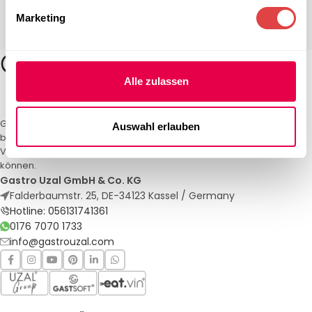
Marketing
Alle zulassen
Gastro Uzal – Ihr Spezialist für Gastronomiemöbel und -textilien. Wir
Auswahl erlauben
bieten maßgeschneiderte Lösungen für Restaurants, Hotels und
Veranstaltungen. Qualität und Service, auf die Sie sich verlassen
können.
Gastro Uzal GmbH & Co. KG
Falderbaumstr. 25, DE-34123 Kassel / Germany
Hotline: 056131741361
0176 7070 1733
info@gastrouzal.com