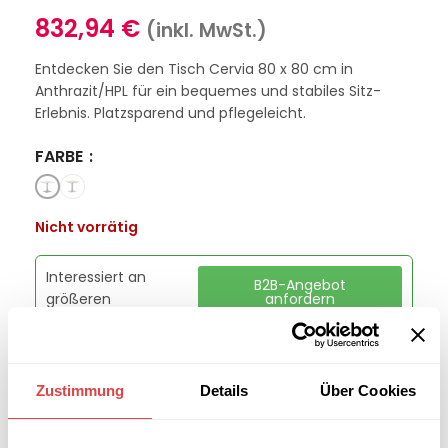
832,94
€
(inkl. MwSt.)
Entdecken Sie den Tisch Cervia 80 x 80 cm in
Anthrazit/HPL für ein bequemes und stabiles Sitz-
Erlebnis. Platzsparend und pflegeleicht.
FARBE
Nicht vorrätig
Interessiert an
B2B-Angebot
größeren
anfordern
Stückzahlen?
Zustimmung
Details
Über Cookies
Artikelnummer:
GU43258250
Kategorie:
Gartentische
Marke:
Gastro Uzal