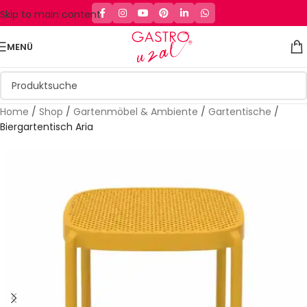
Skip to main content
MENÜ
Home
/
Shop
/
Gartenmöbel & Ambiente
/
Gartentische
/
Biergartentisch Aria