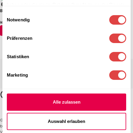
haben oder die sie im Rahmen Ihrer Nutzung der Dienste
Biergartentisch Terrazza Bar
gesammelt haben.
Einwilligungsauswahl
Notwendig
154,64
€
166,54
€
(inkl. MwSt.)
AUSFÜHRUNG WÄHLEN
Präferenzen
Statistiken
Marketing
Alle zulassen
Gastro Uzal – Ihr Spezialist für Gastronomiemöbel und -textilien. Wir
Auswahl erlauben
bieten maßgeschneiderte Lösungen für Restaurants, Hotels und
Veranstaltungen. Qualität und Service, auf die Sie sich verlassen