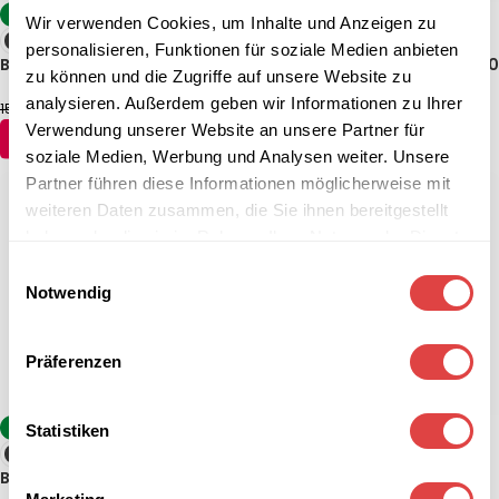
-8%
-2%
Wir verwenden Cookies, um Inhalte und Anzeigen zu
personalisieren, Funktionen für soziale Medien anbieten
Biergartentisch Prato Rund
Biergartentisch TERRAZZA 140
zu können und die Zugriffe auf unsere Website zu
x 85 cm
analysieren. Außerdem geben wir Informationen zu Ihrer
142,74
€
197,48
€
154,64
€
202,24
€
(inkl. MwSt.)
(inkl. MwSt.)
Verwendung unserer Website an unsere Partner für
AUSFÜHRUNG WÄHLEN
AUSFÜHRUNG WÄHLEN
soziale Medien, Werbung und Analysen weiter. Unsere
Partner führen diese Informationen möglicherweise mit
weiteren Daten zusammen, die Sie ihnen bereitgestellt
haben oder die sie im Rahmen Ihrer Nutzung der Dienste
gesammelt haben.
Einwilligungsauswahl
Notwendig
Präferenzen
-8%
-8%
Statistiken
Biergartentisch Terrazza 80 x
Biergartentisch Prato
80 cm