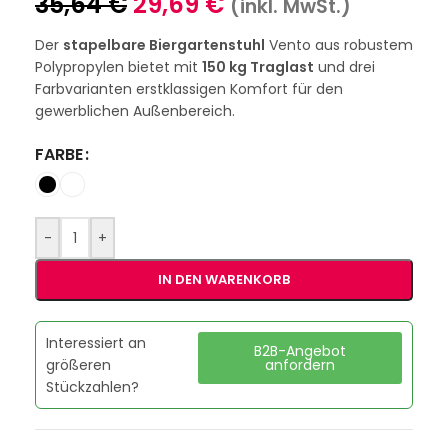
35,64
€
29,69
€
(inkl. MwSt.)
Der
stapelbare Biergartenstuhl
Vento aus robustem
Polypropylen bietet mit
150 kg Traglast
und drei
Farbvarianten erstklassigen Komfort für den
gewerblichen Außenbereich.
FARBE
-
+
IN DEN WARENKORB
Interessiert an
B2B-Angebot
größeren
anfordern
Stückzahlen?