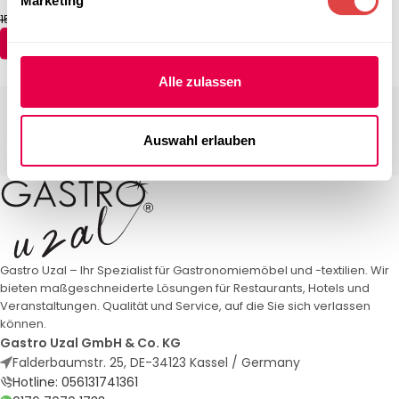
Marketing
142,74
€
142,74
€
154,64
€
154,64
€
(inkl. MwSt.)
(inkl. MwSt.)
AUSFÜHRUNG WÄHLEN
AUSFÜHRUNG WÄHLEN
Alle zulassen
Auswahl erlauben
Gastro Uzal – Ihr Spezialist für Gastronomiemöbel und -textilien. Wir
bieten maßgeschneiderte Lösungen für Restaurants, Hotels und
Veranstaltungen. Qualität und Service, auf die Sie sich verlassen
können.
Gastro Uzal GmbH & Co. KG
Falderbaumstr. 25, DE-34123 Kassel / Germany
Hotline: 056131741361