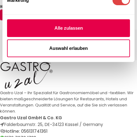
Marketing
142,74
€
142,74
€
154,64
€
154,64
€
(inkl. MwSt.)
(inkl. MwSt.)
AUSFÜHRUNG WÄHLEN
AUSFÜHRUNG WÄHLEN
Alle zulassen
Auswahl erlauben
Gastro Uzal – Ihr Spezialist für Gastronomiemöbel und -textilien. Wir
bieten maßgeschneiderte Lösungen für Restaurants, Hotels und
Veranstaltungen. Qualität und Service, auf die Sie sich verlassen
können.
Gastro Uzal GmbH & Co. KG
Falderbaumstr. 25, DE-34123 Kassel / Germany
Hotline: 056131741361