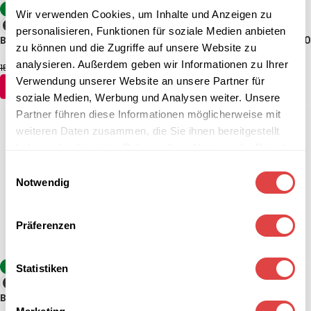
-8%
-2%
Wir verwenden Cookies, um Inhalte und Anzeigen zu
personalisieren, Funktionen für soziale Medien anbieten
Biergartentisch Prato Rund
Biergartentisch TERRAZZA 140
zu können und die Zugriffe auf unsere Website zu
x 85 cm
analysieren. Außerdem geben wir Informationen zu Ihrer
142,74
€
197,48
€
154,64
€
202,24
€
(inkl. MwSt.)
(inkl. MwSt.)
Verwendung unserer Website an unsere Partner für
AUSFÜHRUNG WÄHLEN
AUSFÜHRUNG WÄHLEN
soziale Medien, Werbung und Analysen weiter. Unsere
Partner führen diese Informationen möglicherweise mit
weiteren Daten zusammen, die Sie ihnen bereitgestellt
haben oder die sie im Rahmen Ihrer Nutzung der Dienste
gesammelt haben.
Einwilligungsauswahl
Notwendig
Präferenzen
-8%
-8%
Statistiken
Biergartentisch Terrazza 80 x
Biergartentisch Prato
80 cm