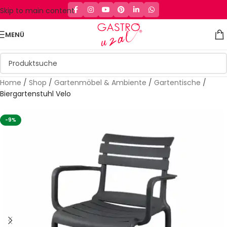
Skip to main content
MENÜ
Home
/
Shop
/
Gartenmöbel & Ambiente
/
Gartentische
/
Biergartenstuhl Velo
-9%