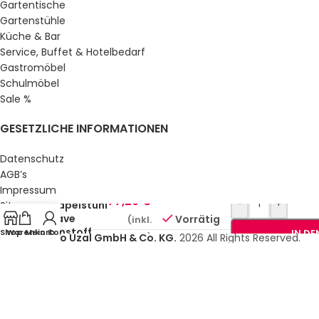
Gartentische
Gartenstühle
Küche & Bar
Service, Buffet & Hotelbedarf
Gastromöbel
Schulmöbel
Sale %
GESETZLICHE INFORMATIONEN
Datenschutz
AGB’s
Impressum
Outdoor-
77,29
€
-
+
Stapelstuhl
Sitemap
Wave
Vorrätig
(inkl.
Über uns
Kunstoff
Shop
Warenkorb
Mein Konto
IN D
© Gastro Uzal GmbH & Co. KG.
2026 All Rights Reserved.
MwSt.)
Sand/Beige