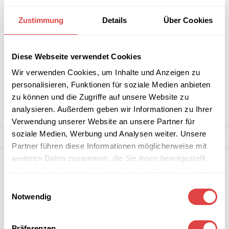
Interessiert an
B2B-Angebot
Zustimmung
Details
Über Cookies
größeren
anfordern
Stückzahlen?
Diese Webseite verwendet Cookies
Artikelnummer:
552494
Wir verwenden Cookies, um Inhalte und Anzeigen zu
Kategorie:
Gartenstühle und -sessel
personalisieren, Funktionen für soziale Medien anbieten
Marke:
Gastro Uzal
zu können und die Zugriffe auf unsere Website zu
analysieren. Außerdem geben wir Informationen zu Ihrer
Teilen:
Verwendung unserer Website an unsere Partner für
soziale Medien, Werbung und Analysen weiter. Unsere
Partner führen diese Informationen möglicherweise mit
weiteren Daten zusammen, die Sie ihnen bereitgestellt
haben oder die sie im Rahmen Ihrer Nutzung der Dienste
gesammelt haben.
Einwilligungsauswahl
Notwendig
Präferenzen