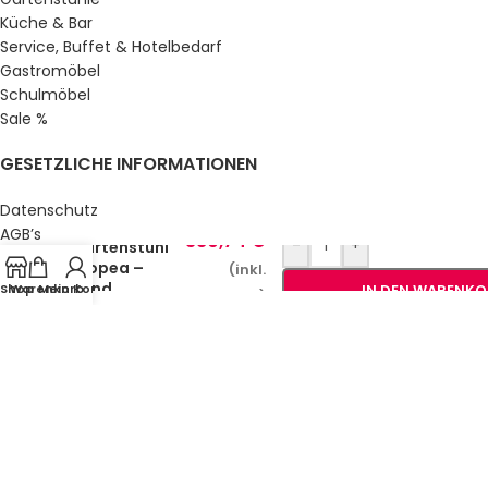
Küche & Bar
Service, Buffet & Hotelbedarf
Gastromöbel
Schulmöbel
Sale %
GESETZLICHE INFORMATIONEN
Datenschutz
AGB’s
380,74
€
-
+
Gartenstuhl
Impressum
Tropea –
(inkl.
Sitemap
Sand
Shop
Warenkorb
Mein Konto
IN DEN WARENKO
MwSt.)
Über uns
© Gastro Uzal GmbH & Co. KG.
2026 All Rights Reserved.