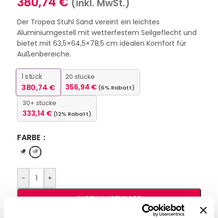
380,74
€
(inkl. MwSt.)
Der Tropea Stuhl Sand vereint ein leichtes
Aluminiumgestell mit wetterfestem Seilgeflecht und
bietet mit 63,5×64,5×78,5 cm idealen Komfort für
Außenbereiche.
1
stück
20 stücke
380,74
€
356,94
€
(6% Rabatt)
30+ stücke
333,14
€
(12% Rabatt)
FARBE
-
+
IN DEN WARENKORB