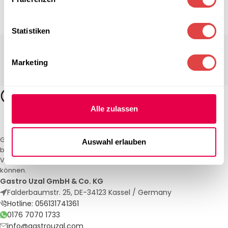
Statistiken
Marketing
Alle zulassen
Gastro Uzal – Ihr Spezialist für Gastronomiemöbel und -textilien. Wir
Auswahl erlauben
bieten maßgeschneiderte Lösungen für Restaurants, Hotels und
Veranstaltungen. Qualität und Service, auf die Sie sich verlassen
können.
Gastro Uzal GmbH & Co. KG
Falderbaumstr. 25, DE-34123 Kassel / Germany
Hotline: 056131741361
0176 7070 1733
info@gastrouzal.com