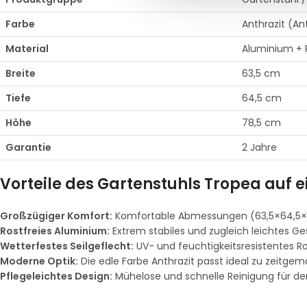
Farbe
Anthrazit (An
Material
Aluminium + 
Breite
63,5 cm
Tiefe
64,5 cm
Höhe
78,5 cm
Garantie
2 Jahre
Vorteile des Gartenstuhls Tropea auf e
Großzügiger Komfort:
Komfortable Abmessungen (63,5×64,5×78
Rostfreies Aluminium:
Extrem stabiles und zugleich leichtes Ges
Wetterfestes Seilgeflecht:
UV- und feuchtigkeitsresistentes R
Moderne Optik:
Die edle Farbe Anthrazit passt ideal zu zeitge
Pflegeleichtes Design:
Mühelose und schnelle Reinigung für de