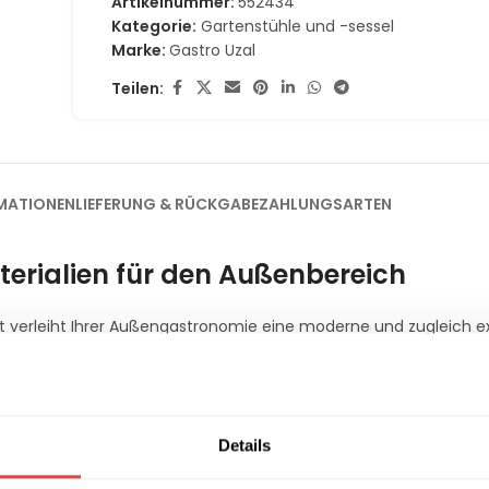
Artikelnummer:
552434
Kategorie:
Gartenstühle und -sessel
Marke:
Gastro Uzal
Teilen:
MATIONEN
LIEFERUNG & RÜCKGABE
ZAHLUNGSARTEN
terialien für den Außenbereich
it verleiht Ihrer Außengastronomie eine moderne und zugleich ex
Restaurantterrassen, in Hotelanlagen oder gehobenen Außenberei
it höchster Funktionalität. Die präzisen Abmessungen sorgen fü
tterfestes Seilgeflecht
Details