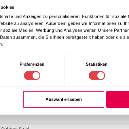
s
Aluminiumgestell
, das für eine hervorragende Stabilität und a
Cookies
l mit einem flexiblen, wetterbeständigen
Seilgeflecht (Rope)
besp
big und widerstandsfähig gegen Witterungseinflüsse, sondern 
nhalte und Anzeigen zu personalisieren, Funktionen für soziale
lich vereinfacht.
Website zu analysieren. Außerdem geben wir Informationen zu I
r soziale Medien, Werbung und Analysen weiter. Unsere Partner
e
 Daten zusammen, die Sie ihnen bereitgestellt haben oder die s
n.
t der Tropea Stuhl eine großzügige und bequeme Sitzfläche zum 
rtentischen ab und unterstützt eine angenehme, ergonomische
isende Rope-Material ermöglichen eine unkomplizierte, schnel
Präferenzen
Statistiken
ION
Auswahl erlauben
 Outdoor Stuhl