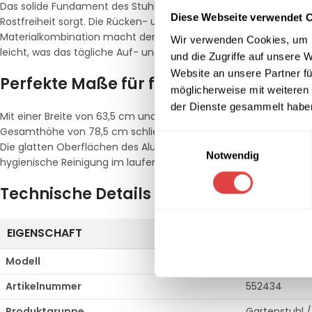
Das solide Fundament des Stuhls bildet ein pulverbeschichtete
Diese Webseite verwendet 
Rostfreiheit sorgt. Die Rücken- und Seitenpartien sind kunstvol
Materialkombination macht den Stuhl nicht nur extrem langle
Wir verwenden Cookies, um I
leicht, was das tägliche Auf- und Abbauen für Ihr Personal erheb
und die Zugriffe auf unsere 
Website an unsere Partner fü
Perfekte Maße für flexible Stellkonzept
möglicherweise mit weiteren
der Dienste gesammelt habe
Mit einer Breite von 63,5 cm und einer Tiefe von 64,5 cm biete
Gesamthöhe von 78,5 cm schließt harmonisch mit gängigen Ga
Einwilligungsauswahl
Die glatten Oberflächen des Aluminiums sowie das schmutzabwe
Notwendig
hygienische Reinigung im laufenden Betrieb.
Technische Details im Überblick
EIGENSCHAFT
SPEZIFIKAT
Modell
Tropea
Artikelnummer
552434
Produktgruppe
Gartenstuhl /