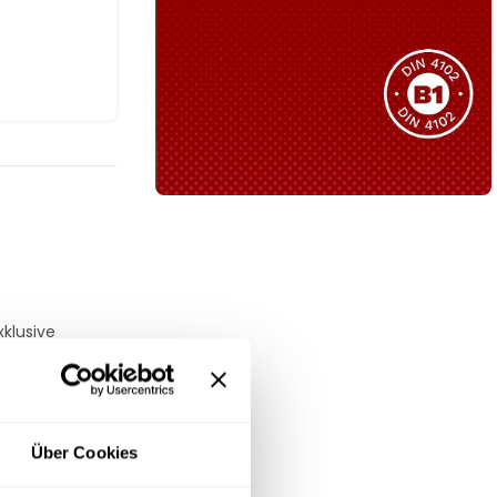
Sie haben nicht das passende
Produkt gefunden?
Wir helfen Ihnen gerne weiter!
B1 Zertifiziert
Schwer entflammbar
produkten
Kollektion ansehen
klusive
chen,
r einen rundum
Über Cookies