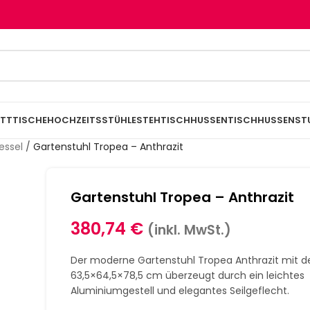
TTTISCHE
HOCHZEITSSTÜHLE
STEHTISCHHUSSEN
TISCHHUSSEN
ST
essel
/
Gartenstuhl Tropea – Anthrazit
Gartenstuhl Tropea – Anthrazit
380,74
€
(inkl. MwSt.)
Der moderne Gartenstuhl Tropea Anthrazit mit 
63,5×64,5×78,5 cm überzeugt durch ein leichtes
Aluminiumgestell und elegantes Seilgeflecht.