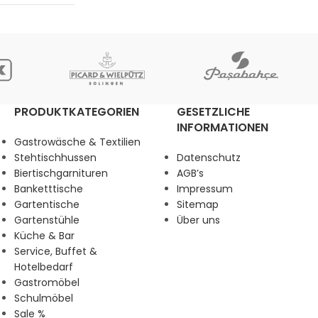
PRODUKTKATEGORIEN
GESETZLICHE
INFORMATIONEN
Gastrowäsche & Textilien
Stehtischhussen
Datenschutz
Biertischgarnituren
AGB’s
Banketttische
Impressum
Gartentische
Sitemap
Gartenstühle
Über uns
Küche & Bar
Service, Buffet &
Hotelbedarf
Gastromöbel
Schulmöbel
Sale %