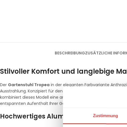
BESCHREIBUNG
ZUSÄTZLICHE INFOR
Stilvoller Komfort und langlebige Ma
Der
Gartenstuhl Tropea
in der eleganten Farbvariante Anthraz
Ausstrahlung. Konzipiert für den anspruchsvollen Einsatz auf 
kombiniert dieses Modell eine ansprechende, dunkle Ästhetik m
entspannten Aufenthalt Ihrer Gäste unter freiem Himmel.
Hochwertiges Aluminiumgestell und we
Zustimmung