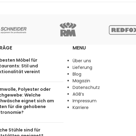
TRÄGE
MENU
 besten Möbel für
Über uns
aurants: Stil und
Lieferung
tionalität vereint
Blog
Magazin
Datenschutz
mwolle, Polyester oder
AGB’s
chgewebe: Welche
chwäsche eignet sich am
Impressum
ten für die gehobene
Karriere
tronomie?
he Stühle sind für
tstätten geeignet?