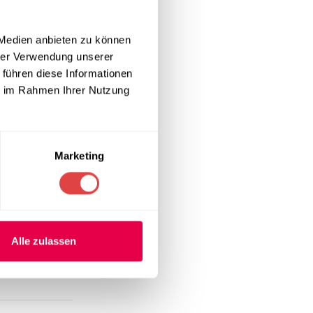
bsolute
annt. Diese
auch angenehm
 Medien anbieten zu können
hrer Verwendung unserer
 führen diese Informationen
ie im Rahmen Ihrer Nutzung
Verweilen. Die
 Sitzhaltung.
le und
Marketing
Alle zulassen