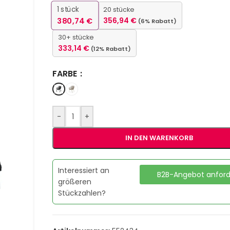
1
stück
20 stücke
380,74
€
356,94
€
(6% Rabatt)
30+ stücke
333,14
€
(12% Rabatt)
FARBE
-
+
IN DEN WARENKORB
Interessiert an
B2B-Angebot anfor
größeren
Stückzahlen?