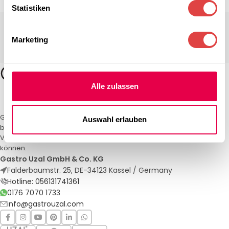
Statistiken
Marketing
Alle zulassen
Gastro Uzal – Ihr Spezialist für Gastronomiemöbel und -textilien. Wir
Auswahl erlauben
bieten maßgeschneiderte Lösungen für Restaurants, Hotels und
Veranstaltungen. Qualität und Service, auf die Sie sich verlassen
können.
Gastro Uzal GmbH & Co. KG
Falderbaumstr. 25, DE-34123 Kassel / Germany
Hotline: 056131741361
0176 7070 1733
info@gastrouzal.com