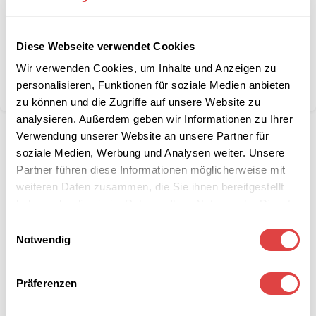
Artikelnummer:
GU18100696
Diese Webseite verwendet Cookies
Kategorie:
Gartenstühle und -sessel
Marke:
Gastro Uzal
Wir verwenden Cookies, um Inhalte und Anzeigen zu
personalisieren, Funktionen für soziale Medien anbieten
Teilen:
zu können und die Zugriffe auf unsere Website zu
analysieren. Außerdem geben wir Informationen zu Ihrer
Verwendung unserer Website an unsere Partner für
soziale Medien, Werbung und Analysen weiter. Unsere
Partner führen diese Informationen möglicherweise mit
weiteren Daten zusammen, die Sie ihnen bereitgestellt
haben oder die sie im Rahmen Ihrer Nutzung der Dienste
gesammelt haben.
Einwilligungsauswahl
Notwendig
Präferenzen