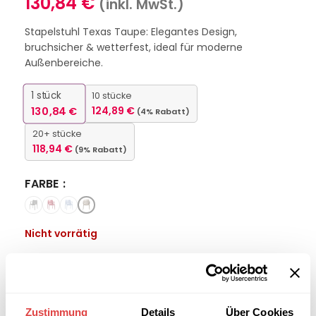
130,84
€
(inkl. MwSt.)
Stapelstuhl Texas Taupe: Elegantes Design,
bruchsicher & wetterfest, ideal für moderne
Außenbereiche.
1
stück
10 stücke
130,84
€
124,89
€
(4% Rabatt)
20+ stücke
118,94
€
(9% Rabatt)
FARBE
Nicht vorrätig
Interessiert an
B2B-Angebot
größeren
anfordern
Stückzahlen?
Zustimmung
Details
Über Cookies