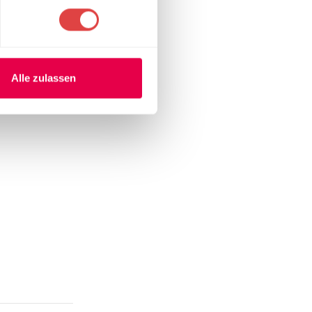
nfügen.
tz benötigen
Alle zulassen
bung, ohne