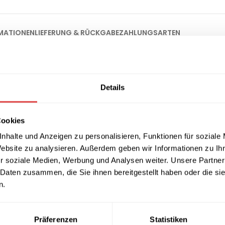
MATIONEN
LIEFERUNG & RÜCKGABE
ZAHLUNGSARTEN
nt für Qualität und Eleganz
Details
nktional ist? Dann ist der
Stapelstuhl Texas Geranie
die ideale
n perfekten Sitzkomfort und eine ansprechende Optik für jeden
altende Nutzung
Cookies
nhalte und Anzeigen zu personalisieren, Funktionen für soziale
ren aus glasfaserverstärktem Vollkunststoff gefertigt, das ihm e
Website zu analysieren. Außerdem geben wir Informationen zu I
ut wetterfest, was ihn perfekt für den Einsatz im Freien macht, 
r soziale Medien, Werbung und Analysen weiter. Unsere Partner
 Daten zusammen, die Sie ihnen bereitgestellt haben oder die s
n.
r ein besonders bequemes Sitzerlebnis, selbst über längere Zeit
Präferenzen
Statistiken