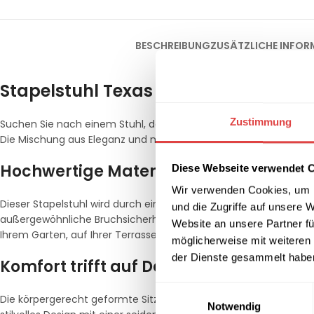
BESCHREIBUNG
ZUSÄTZLICHE INFOR
Stapelstuhl Texas Geranie – Ihr Gara
Zustimmung
Suchen Sie nach einem Stuhl, der sowohl designstark als auch fu
Die Mischung aus Eleganz und modernster Technologie bietet de
Hochwertige Materialien für langanh
Diese Webseite verwendet 
Wir verwenden Cookies, um I
Dieser Stapelstuhl wird durch ein innovatives Herstellungsverfah
und die Zugriffe auf unsere 
außergewöhnliche Bruchsicherheit verleiht. Außerdem ist er absol
Website an unsere Partner fü
Ihrem Garten, auf Ihrer Terrasse oder in einem Café.
möglicherweise mit weiteren
der Dienste gesammelt habe
Komfort trifft auf Design
Einwilligungsauswahl
Die körpergerecht geformte Sitzschale des Stapelstuhls sorgt fü
Notwendig