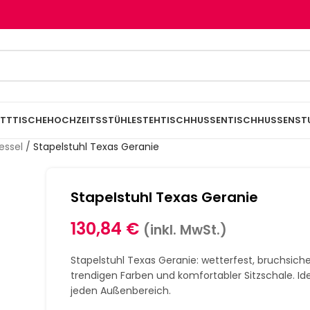
TTTISCHE
HOCHZEITSSTÜHLE
STEHTISCHHUSSEN
TISCHHUSSEN
ST
essel
/
Stapelstuhl Texas Geranie
Stapelstuhl Texas Geranie
130,84
€
(inkl. MwSt.)
Stapelstuhl Texas Geranie: wetterfest, bruchsiche
trendigen Farben und komfortabler Sitzschale. Ide
jeden Außenbereich.