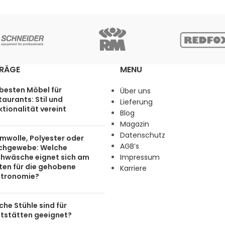
TRÄGE
MENU
 besten Möbel für
Über uns
aurants: Stil und
Lieferung
tionalität vereint
Blog
Magazin
Datenschutz
mwolle, Polyester oder
AGB’s
chgewebe: Welche
chwäsche eignet sich am
Impressum
ten für die gehobene
Karriere
tronomie?
he Stühle sind für
tstätten geeignet?