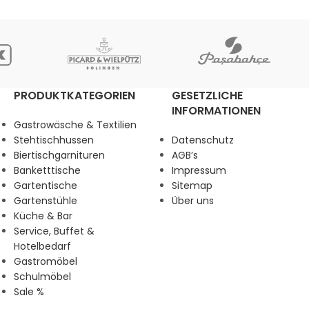
PRODUKTKATEGORIEN
GESETZLICHE
INFORMATIONEN
Gastrowäsche & Textilien
Stehtischhussen
Datenschutz
Biertischgarnituren
AGB’s
Banketttische
Impressum
Gartentische
Sitemap
Gartenstühle
Über uns
Küche & Bar
Service, Buffet &
Hotelbedarf
Gastromöbel
Schulmöbel
Sale %