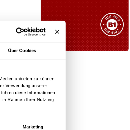
Sie haben nicht das passende
Produkt gefunden?
Wir helfen Ihnen gerne weiter!
Über Cookies
 Wahl für Sie.
 Bereich.
B1 Zertifiziert
Schwer entflammbar
produkten
 Medien anbieten zu können
ine
Kollektion ansehen
hrer Verwendung unserer
sei es in
 führen diese Informationen
ie im Rahmen Ihrer Nutzung
räume. Sein
Marketing