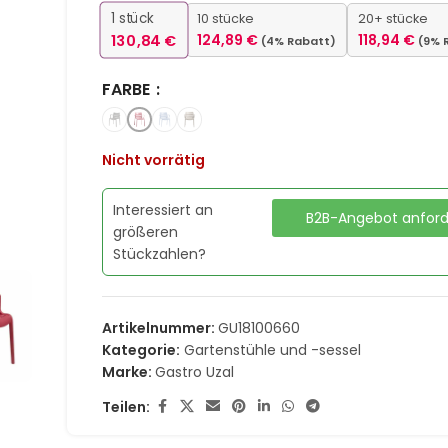
1
stück
10 stücke
20+ stücke
130,84
€
124,89
€
118,94
€
(4% Rabatt)
(9% 
FARBE
Nicht vorrätig
Interessiert an
B2B-Angebot anfor
größeren
Stückzahlen?
Artikelnummer:
GU18100660
Kategorie:
Gartenstühle und -sessel
Marke:
Gastro Uzal
Teilen: