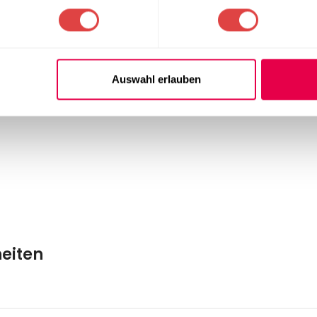
trendigen Farben erhältlich, die sich nahtlos in jede Umgebung ei
erstauen, was ihn besonders praktisch macht, wenn Sie mehr Pla
Auswahl erlauben
Maßen von 61x59x82 cm integriert er sich leicht in jede Umge
heiten