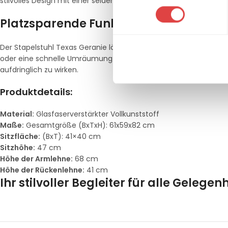
stilvolles Design mit einer seidenmatten Oberfläche ist in vier 
Platzsparende Funktionalität
Der Stapelstuhl Texas Geranie lässt sich einfach stapeln und v
oder eine schnelle Umräumung vornehmen möchten. Mit seinen 
aufdringlich zu wirken.
Produktdetails:
Material:
Glasfaserverstärkter Vollkunststoff
Maße:
Gesamtgröße (BxTxH): 61x59x82 cm
Sitzfläche:
(BxT): 41×40 cm
Sitzhöhe:
47 cm
Höhe der Armlehne:
68 cm
Höhe der Rückenlehne:
41 cm
Ihr stilvoller Begleiter für alle Gelegen