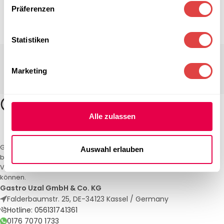
Präferenzen
Statistiken
Marketing
Alle zulassen
Gastro Uzal – Ihr Spezialist für Gastronomiemöbel und -textilien. Wir
Auswahl erlauben
bieten maßgeschneiderte Lösungen für Restaurants, Hotels und
Veranstaltungen. Qualität und Service, auf die Sie sich verlassen
können.
Gastro Uzal GmbH & Co. KG
Falderbaumstr. 25, DE-34123 Kassel / Germany
Hotline: 056131741361
0176 7070 1733