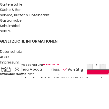
Gartenstühle
Küche & Bar
Service, Buffet & Hotelbedarf
Gastromöbel
Schulmöbel
Sale %
GESETZLICHE INFORMATIONEN
Datenschutz
AGB’s
Impressum
208,19
€
-
+
Terrassenstuhl
Sitemap
Samoa Mocca
Vorrätig
(inkl.
Über uns
stapelbar
Shop
Warenkorb
Mein Konto
MwSt.)
© Gastro Uzal GmbH & Co. KG.
2026 All Rights Reserved.