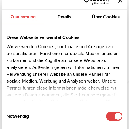
Zustimmung
Details
Über Cookies
Interessiert an
B2B-Angebot
größeren
anfordern
Stückzahlen?
Diese Webseite verwendet Cookies
Wir verwenden Cookies, um Inhalte und Anzeigen zu
Artikelnummer:
GU45100093
personalisieren, Funktionen für soziale Medien anbieten
Kategorie:
Gartenstühle und -sessel
zu können und die Zugriffe auf unsere Website zu
Marke:
Gastro Uzal
analysieren. Außerdem geben wir Informationen zu Ihrer
Verwendung unserer Website an unsere Partner für
Teilen:
soziale Medien, Werbung und Analysen weiter. Unsere
Partner führen diese Informationen möglicherweise mit
weiteren Daten zusammen, die Sie ihnen bereitgestellt
haben oder die sie im Rahmen Ihrer Nutzung der Dienste
gesammelt haben.
Einwilligungsauswahl
Notwendig