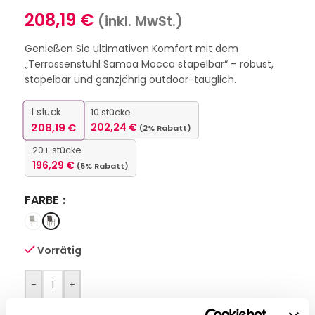
208,19
€
(inkl. MwSt.)
Genießen Sie ultimativen Komfort mit dem
„Terrassenstuhl Samoa Mocca stapelbar“ – robust,
stapelbar und ganzjährig outdoor-tauglich.
1
stück
10 stücke
208,19
€
202,24
€
(2% Rabatt)
20+ stücke
196,29
€
(5% Rabatt)
FARBE
Vorrätig
-
+
IN DEN WARENKORB