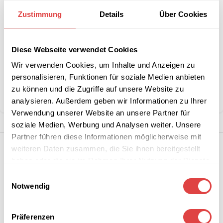
Interessiert an
B2B-Angebot
größeren
anfordern
Zustimmung
Details
Über Cookies
Stückzahlen?
Diese Webseite verwendet Cookies
Artikelnummer:
552495
Wir verwenden Cookies, um Inhalte und Anzeigen zu
Kategorie:
Gartenstühle und -sessel
personalisieren, Funktionen für soziale Medien anbieten
Marke:
Gastro Uzal
zu können und die Zugriffe auf unsere Website zu
Teilen:
analysieren. Außerdem geben wir Informationen zu Ihrer
Verwendung unserer Website an unsere Partner für
soziale Medien, Werbung und Analysen weiter. Unsere
Partner führen diese Informationen möglicherweise mit
weiteren Daten zusammen, die Sie ihnen bereitgestellt
haben oder die sie im Rahmen Ihrer Nutzung der Dienste
gesammelt haben.
Einwilligungsauswahl
Notwendig
Präferenzen