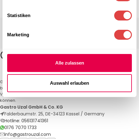
Statistiken
Marketing
Alle zulassen
Gastro Uzal – Ihr Spezialist für Gastronomiemöbel und -textilien. Wir
Auswahl erlauben
bieten maßgeschneiderte Lösungen für Restaurants, Hotels und
Veranstaltungen. Qualität und Service, auf die Sie sich verlassen
können.
Gastro Uzal GmbH & Co. KG
Falderbaumstr. 25, DE-34123 Kassel / Germany
Hotline: 056131741361
0176 7070 1733
info@gastrouzal.com