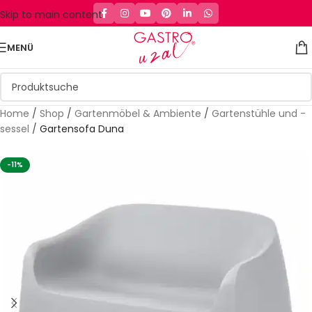
Skip to main content
MENÜ
Home
/
Shop
/
Gartenmöbel & Ambiente
/
Gartenstühle und -
sessel
/
Gartensofa Duna
-11%