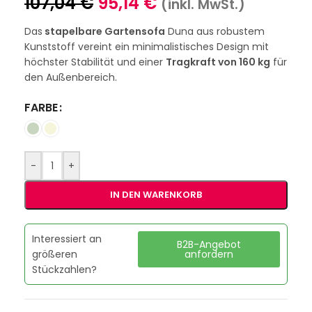
107,04
€
95,14
€
(inkl. MwSt.)
Das
stapelbare Gartensofa
Duna aus robustem
Kunststoff vereint ein minimalistisches Design mit
höchster Stabilität und einer
Tragkraft von 160 kg
für
den Außenbereich.
FARBE
-
+
IN DEN WARENKORB
Interessiert an
B2B-Angebot
größeren
anfordern
Stückzahlen?