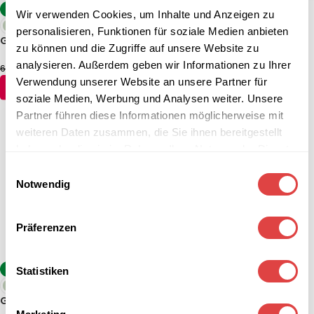
-9%
-17%
Wir verwenden Cookies, um Inhalte und Anzeigen zu
personalisieren, Funktionen für soziale Medien anbieten
Garten Sessel Duna
Gartentisch DUNA-T 98 x 59
zu können und die Zugriffe auf unsere Website zu
cm
analysieren. Außerdem geben wir Informationen zu Ihrer
59,44
€
59,44
€
65,39
€
71,34
€
(inkl. MwSt.)
(inkl. MwSt.)
Verwendung unserer Website an unsere Partner für
AUSFÜHRUNG WÄHLEN
AUSFÜHRUNG WÄHLEN
soziale Medien, Werbung und Analysen weiter. Unsere
Partner führen diese Informationen möglicherweise mit
weiteren Daten zusammen, die Sie ihnen bereitgestellt
haben oder die sie im Rahmen Ihrer Nutzung der Dienste
gesammelt haben.
Einwilligungsauswahl
Notwendig
Präferenzen
-8%
Statistiken
Gartentisch Duna-T 49 cm