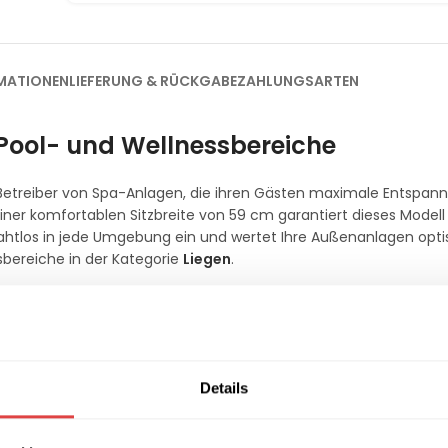
MATIONEN
LIEFERUNG & RÜCKGABE
ZAHLUNGSARTEN
 Pool- und Wellnessbereiche
d Betreiber von Spa-Anlagen, die ihren Gästen maximale Entspan
er komfortablen Sitzbreite von 59 cm garantiert dieses Modell 
ahtlos in jede Umgebung ein und wertet Ihre Außenanlagen opti
sbereiche in der Kategorie
Liegen
.
n in vier attraktiven Farben
es Polypropylen, ist die Sonnenliege speziell für den dauerhaf
über Nässe, UV-Strahlung und alltäglicher Beanspruchung, was es
Details
glicht zudem eine schnelle und hygienische Reinigung im Gastr
Modell Marina in vier zeitlosen Farben erhältlich:
Beige, Blau, G
ich mit unseren passenden
Biergartentischen
sowie bequemen