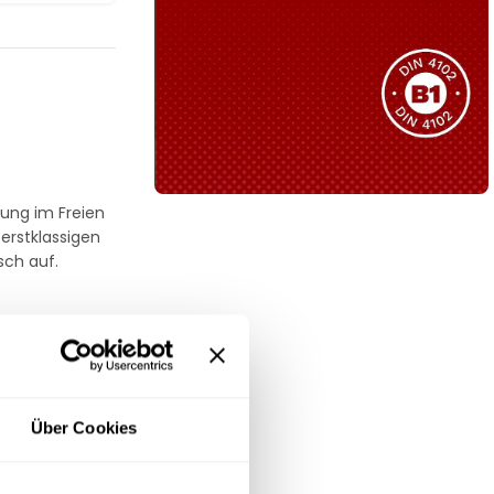
Sie haben nicht das passende
Produkt gefunden?
Wir helfen Ihnen gerne weiter!
nung im Freien
B1 Zertifiziert
erstklassigen
Schwer entflammbar
sch auf.
produkten
Kollektion ansehen
ten Einsatz im
 zur idealen
Über Cookies
o-Alltag. Um
rau und Weiß
.