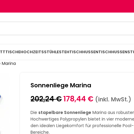
TTTISCHE
HOCHZEITSSTÜHLE
STEHTISCHHUSSEN
TISCHHUSSEN
ST
 Marina
Sonnenliege Marina
202,24
€
178,44
€
(inkl. MwSt.)
Die
stapelbare Sonnenliege
Marina aus robust
Hochwertiges Polypropylen bietet in vier modern
den idealen Liegekomfort für professionelle Pool
Bereiche.