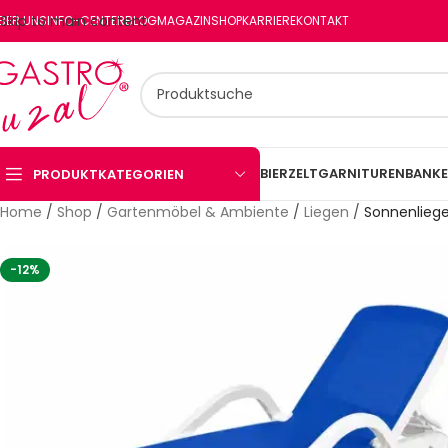
Skip to main content
BER UNS
INFO-CENTER
BLOG
MAGAZIN
SHOP
KARRIERE
KONTAKT
BIERZELTGARNITUREN
BANKE
PRODUKTKATEGORIEN
Home
/
Shop
/
Gartenmöbel & Ambiente
/
Liegen
/
Sonnenliege
-12%