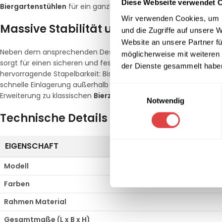
Diese Webseite verwendet 
Biergartenstühlen
für ein ganzheitliches Wohlfühlerlebnis.
Wir verwenden Cookies, um I
Massive Stabilität und effiziente Stape
und die Zugriffe auf unsere 
Website an unsere Partner fü
Neben dem ansprechenden Design zeichnet sich die Sonnenliege 
möglicherweise mit weiteren
sorgt für einen sicheren und festen Stand, selbst bei windigem W
der Dienste gesammelt habe
hervorragende Stapelbarkeit: Bis zu
17 Stück
lassen sich mühelos
schnelle Einlagerung außerhalb der Saison. Für große Outdoor-V
Einwilligungsauswahl
Erweiterung zu klassischen
Bierzeltgarnituren
an.
Notwendig
Technische Details im Überblick
EIGENSCHAFT
Modell
Farben
Rahmen Material
Gesamtmaße (L x B x H)