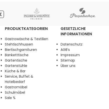
PRODUKTKATEGORIEN
GESETZLICHE
INFORMATIONEN
Gastrowäsche & Textilien
Stehtischhussen
Datenschutz
Biertischgarnituren
AGB’s
Banketttische
Impressum
Gartentische
Sitemap
Gartenstühle
Über uns
Küche & Bar
Service, Buffet &
Hotelbedarf
Gastromöbel
Schulmöbel
Sale %