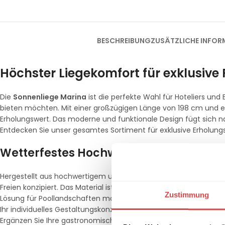
BESCHREIBUNG
ZUSÄTZLICHE INFOR
Höchster Liegekomfort für exklusive
Die
Sonnenliege Marina
ist die perfekte Wahl für Hoteliers un
bieten möchten. Mit einer großzügigen Länge von 198 cm und ein
Erholungswert. Das moderne und funktionale Design fügt sich n
Entdecken Sie unser gesamtes Sortiment für exklusive Erholung
Wetterfestes Hochwertiges Polypropyle
Hergestellt aus hochwertigem und widerstandsfähigem Hochwertig
Freien konzipiert. Das Material ist absolut unempfindlich gegen
Zustimmung
Lösung für Poollandschaften macht. Die glatte Oberfläche ermö
Ihr individuelles Gestaltungskonzept perfekt abzurunden, ist das 
Ergänzen Sie Ihre gastronomischen Terrassenbereiche zusätzl