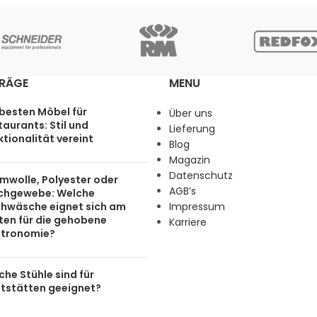
TRÄGE
MENU
 besten Möbel für
Über uns
aurants: Stil und
Lieferung
tionalität vereint
Blog
Magazin
Datenschutz
mwolle, Polyester oder
AGB’s
chgewebe: Welche
chwäsche eignet sich am
Impressum
ten für die gehobene
Karriere
tronomie?
he Stühle sind für
tstätten geeignet?