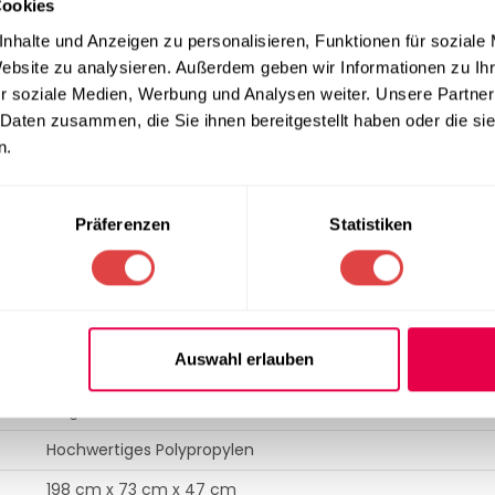
Cookies
nhalte und Anzeigen zu personalisieren, Funktionen für soziale
lfunktion
Website zu analysieren. Außerdem geben wir Informationen zu I
r soziale Medien, Werbung und Analysen weiter. Unsere Partner
durch eine außerordentliche Stabilität aus. Das Eigengewicht 
 Daten zusammen, die Sie ihnen bereitgestellt haben oder die s
etter. Ein entscheidender Vorteil für den operativen Betrieb ist 
n.
 übereinander lagern. Dies ermöglicht eine extrem platzsparend
eranstaltungen bietet sich diese Liege zudem als erstklassige 
Präferenzen
Statistiken
SPEZIFIKATION
Auswahl erlauben
Marina
Beige, Blau, Grau, Weiß
Hochwertiges Polypropylen
198 cm x 73 cm x 47 cm