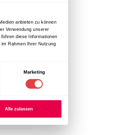
 Medien anbieten zu können
ühle lassen
hrer Verwendung unserer
der Terrasse
 führen diese Informationen
liziert
ie im Rahmen Ihrer Nutzung
Marketing
Alle zulassen