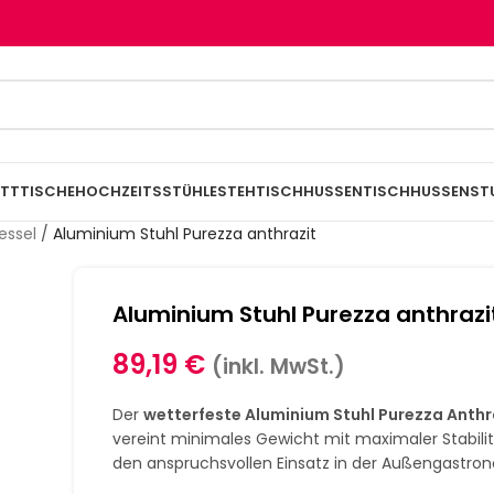
TTTISCHE
HOCHZEITSSTÜHLE
STEHTISCHHUSSEN
TISCHHUSSEN
ST
essel
/
Aluminium Stuhl Purezza anthrazit
Aluminium Stuhl Purezza anthrazi
89,19
€
(inkl. MwSt.)
Der
wetterfeste Aluminium Stuhl Purezza Anthr
vereint minimales Gewicht mit maximaler Stabilit
den anspruchsvollen Einsatz in der Außengastro