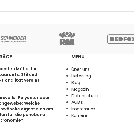
TRÄGE
MENU
 besten Möbel für
Über uns
aurants: Stil und
Lieferung
tionalität vereint
Blog
Magazin
Datenschutz
mwolle, Polyester oder
AGB’s
chgewebe: Welche
chwäsche eignet sich am
Impressum
ten für die gehobene
Karriere
tronomie?