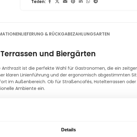
Teilen:
MATIONEN
LIEFERUNG & RÜCKGABE
ZAHLUNGSARTEN
e Terrassen und Biergärten
 Anthrazit ist die perfekte Wahl für Gastronomen, die ein zeit
iner klaren Linienführung und der ergonomisch abgestimmten Si
omfort im Außenbereich. Ob für Straßencafés, Hotelterrassen od
ionelle Ambiente ein.
terungsbeständigkeit
Purezza absolut rostfrei, UV-beständig und wetterfest. Das Materi
 und behält dauerhaft seine edle Oberflächenqualität. Mit e
Details
e Bestuhlung von Ihrem Personal am Tagesende oder bei plötzlic
 umstrukturieren.