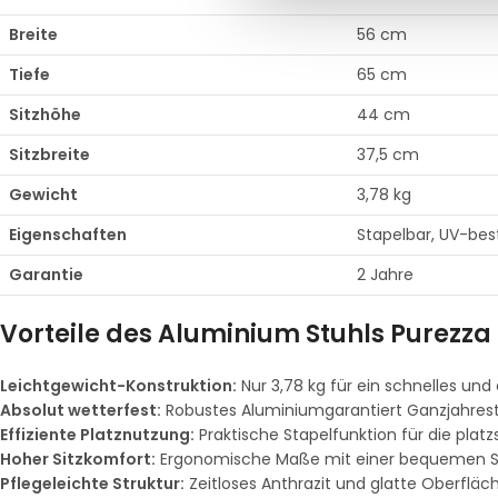
Breite
56 cm
Tiefe
65 cm
Sitzhöhe
44 cm
Sitzbreite
37,5 cm
Gewicht
3,78 kg
Eigenschaften
Stapelbar, UV-best
Garantie
2 Jahre
Vorteile des Aluminium Stuhls Purezza 
Leichtgewicht-Konstruktion:
Nur 3,78 kg für ein schnelles und
Absolut wetterfest:
Robustes Aluminiumgarantiert Ganzjahresta
Effiziente Platznutzung:
Praktische Stapelfunktion für die plat
Hoher Sitzkomfort:
Ergonomische Maße mit einer bequemen S
Pflegeleichte Struktur:
Zeitloses Anthrazit und glatte Oberflä