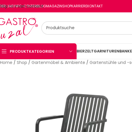
Skip to main content
BER UNS
INFO-CENTER
BLOG
MAGAZIN
SHOP
KARRIERE
KONTAKT
BIERZELTGARNITUREN
BANKE
PRODUKTKATEGORIEN
Home
/
Shop
/
Gartenmöbel & Ambiente
/
Gartenstühle und -s