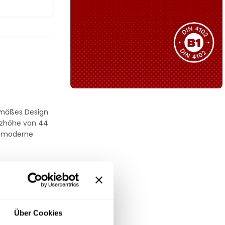
Sie haben nicht das passende
Produkt gefunden?
Wir helfen Ihnen gerne weiter!
B1 Zertifiziert
gemäßes Design
Schwer entflammbar
tzhöhe von 44
produkten
er moderne
Kollektion ansehen
al trotzt
inem extrem
Über Cookies
hen