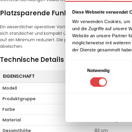
Platzsparende Funktionalität und ein
Diese Webseite verwendet 
Wir verwenden Cookies, um I
Ein wesentlicher operativer Vorteil im täglichen Gastronomiebetr
und die Zugriffe auf unsere 
sich standsicher und kompakt übereinander lagern, was den Plat
Website an unsere Partner fü
auf ein Minimum reduziert. Die pflegeleichte Oberfläche des Al
möglicherweise mit weiteren
abwischen.
der Dienste gesammelt habe
Technische Details im Überblick
Einwilligungsauswahl
Notwendig
EIGENSCHAFT
SPEZIFIKATION
Modell
Purezza
Produktgruppe
Aluminium Stuhl
Farbe
Anthrazit
Material
Hochwertiges Alu
Gesamthöhe
83 cm