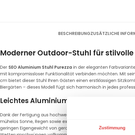
BESCHREIBUNG
ZUSÄTZLICHE INFOR
Moderner Outdoor-Stuhl für stilvoll
Der
SEO Aluminium Stuhl Purezza
in der eleganten Farbvariante
mit kompromissloser Funktionalität verbinden möchten. Mit se
cm bietet dieser Stuhl Ihren Gästen einen erstklassigen Sitzk
Biergärten – dieses Modell fügt sich harmonisch in jedes profess
Leichtes Aluminium für maximale Wit
Dank der Fertigung aus hochwertigem
Aluminium
ist der Stuhl 
mühelos Sonne, Regen sowie extremen Temperaturschwankungen
Zustimmung
geringen Eigengewicht von gerade einmal
3,78 kg
lässt sich di
Wetterumschwüngen vollkommen mühelos und kräfteschonend