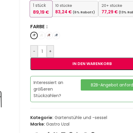
1
stück
10 stücke
20+ stücke
89,19
€
83,24
€
77,29
€
(6% Rabatt)
(13% Ra
FARBE
-
+
IN DEN WARENKORB
Interessiert an
B2B-Angebot anfor
größeren
Stückzahlen?
Kategorie:
Gartenstühle und -sessel
Marke:
Gastro Uzal