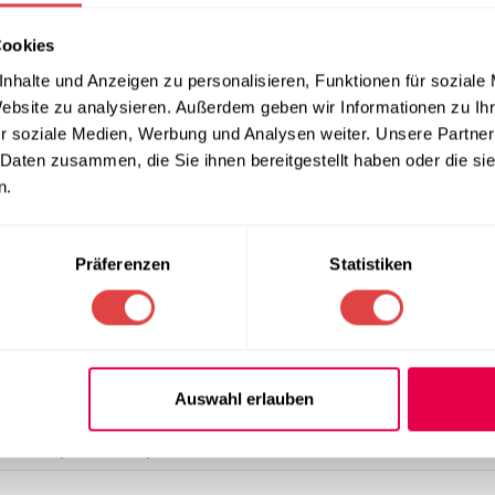
fache Reinigung
Cookies
nhalte und Anzeigen zu personalisieren, Funktionen für soziale
ieb ist die praktische Stapelfunktion des Modells Purezza. Die St
Website zu analysieren. Außerdem geben wir Informationen zu I
zbedarf außerhalb der Saison oder bei der täglichen Reinigung 
r soziale Medien, Werbung und Analysen weiter. Unsere Partner
uminiumgestells lässt sich zudem schnell, hygienisch und unkomp
 Daten zusammen, die Sie ihnen bereitgestellt haben oder die s
n.
Präferenzen
Statistiken
Auswahl erlauben
minium (wetterfest)