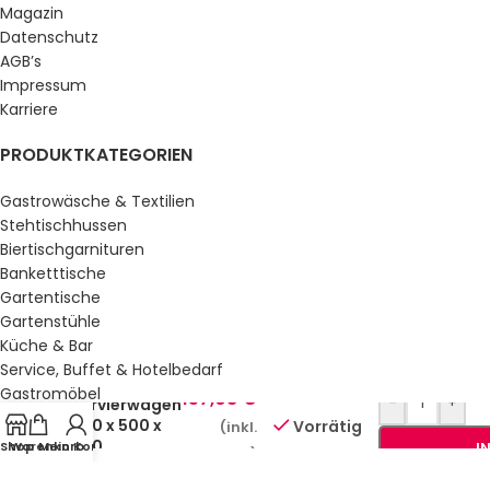
Magazin
Datenschutz
AGB’s
Impressum
Karriere
PRODUKTKATEGORIEN
Gastrowäsche & Textilien
Stehtischhussen
Biertischgarnituren
Banketttische
Gartentische
Gartenstühle
Küche & Bar
Service, Buffet & Hotelbedarf
Gastromöbel
157,08
€
-
+
Servierwagen
Schulmöbel
800 x 500 x
Vorrätig
(inkl.
Sale %
940
Shop
Warenkorb
Mein Konto
I
MwSt.)
GESETZLICHE INFORMATIONEN