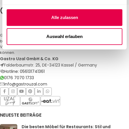
Alle zulassen
Gastro Uzal – Ihr Spezialist für Gastronomiemöbel und -textilien. Wir
Auswahl erlauben
bieten maßgeschneiderte Lösungen für Restaurants, Hotels und
Veranstaltungen. Qualität und Service, auf die Sie sich verlassen
können.
Gastro Uzal GmbH & Co. KG
Falderbaumstr. 25, DE-34123 Kassel / Germany
Hotline: 056131741361
0176 7070 1733
info@gastrouzal.com
NEUESTE BEITRÄGE
Die besten Möbel für Restaurants: Stil und