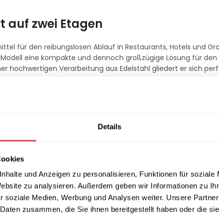
t auf zwei Etagen
mittel für den reibungslosen Ablauf in Restaurants, Hotels und G
es Modell eine kompakte und dennoch großzügige Lösung für den
ner hochwertigen Verarbeitung aus Edelstahl gliedert er sich perf
sprüche an Stabilität und Langlebigkeit.
ente Laufwege entscheidend. Dieser
Servierwagen
ermöglicht es
Details
ing Dishes
mühelos zu bewegen. Die glatten Oberflächen des
in hygienesensiblen Bereichen von größter Bedeutung ist.
Cookies
usstattung
nhalte und Anzeigen zu personalisieren, Funktionen für soziale
Website zu analysieren. Außerdem geben wir Informationen zu I
ile Abstellfläche beim Buffet – der CR-082 überzeugt durch se
r soziale Medien, Werbung und Analysen weiter. Unsere Partner
n und Feststellbremsen, bietet der Wagen maximale Sicherheit u
 Daten zusammen, die Sie ihnen bereitgestellt haben oder die s
sche Bauweise schont zudem die Gesundheit Ihres Teams und mac