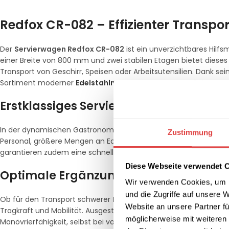
Redfox CR-082 – Effizienter Transpor
Der
Servierwagen Redfox CR-082
ist ein unverzichtbares Hilfs
einer Breite von 800 mm und zwei stabilen Etagen bietet dies
Transport von Geschirr, Speisen oder Arbeitsutensilien. Dank sei
Sortiment moderner
Edelstahlmöbel
ein und erfüllt höchste An
Erstklassiges Servierzubehör für Profis
In der dynamischen Gastronomie ist Zeitersparnis durch effizi
Zustimmung
Personal, größere Mengen an Equipment oder vorbereitete
Chaf
garantieren zudem eine schnelle und gründliche Reinigung, was 
Diese Webseite verwendet 
Optimale Ergänzung für Ihre Küchena
Wir verwenden Cookies, um I
und die Zugriffe auf unsere 
Ob für den Transport schwerer
Küchenmaschinen
oder als mob
Website an unsere Partner fü
Tragkraft und Mobilität. Ausgestattet mit leichtgängigen Rolle
möglicherweise mit weiteren
Manövrierfähigkeit, selbst bei voller Beladung. Die ergonomi