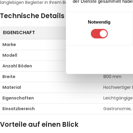
der Dienste gesammelt habe
langlebigen Begleiter in Ihrem Betrieb.
Technische Details im Überblick
Einwilligungsauswahl
Notwendig
EIGENSCHAFT
SPEZIFIKATI
Marke
Redfox
Modell
CR-082
Anzahl Böden
2-fachböden
Breite
800 mm
Material
Hochwertiger 
Eigenschaften
Leichtgängige 
Einsatzbereich
Gastronomie, H
Vorteile auf einen Blick