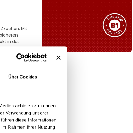
Sie haben nicht das passende
Produkt gefunden?
Wir helfen Ihnen gerne weiter!
roßküchen. Mit
 sicheren
ekt in das
B1 Zertifiziert
Schwer entflammbar
 Ihrem
produkten
Über Cookies
 Redfox CR-082
Kollektion ansehen
 Medien anbieten zu können
hrer Verwendung unserer
ine hohe
 führen diese Informationen
nd
ie im Rahmen Ihrer Nutzung
ht ihn zu einem