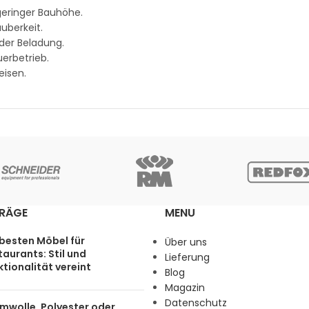
 geringer Bauhöhe.
uberkeit.
der Beladung.
erbetrieb.
eisen.
TRÄGE
MENU
 besten Möbel für
Über uns
aurants: Stil und
Lieferung
tionalität vereint
Blog
Magazin
Datenschutz
mwolle, Polyester oder