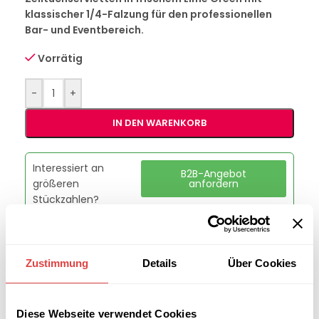
klassischer 1/4-Falzung für den professionellen
Bar- und Eventbereich.
Vorrätig
-
+
IN DEN WARENKORB
Interessiert an
B2B-Angebot
größeren
anfordern
Stückzahlen?
Artikelnummer:
228601
Zustimmung
Details
Über Cookies
Kategorie:
Servietten
Marke:
Gastro Uzal
Teilen:
Diese Webseite verwendet Cookies