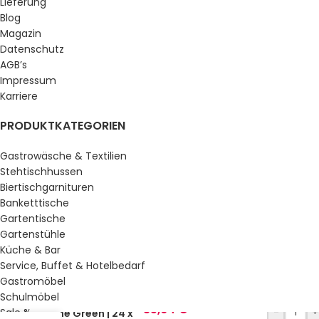
Lieferung
Blog
Magazin
Datenschutz
AGB’s
Impressum
Karriere
PRODUKTKATEGORIEN
Gastrowäsche & Textilien
Stehtischhussen
Biertischgarnituren
Banketttische
Gartentische
Gartenstühle
Küche & Bar
Service, Buffet & Hotelbedarf
Gastromöbel
Schulmöbel
Zelltuchservietten
35,64
€
-
+
Sale %
Lime Green | 24 x