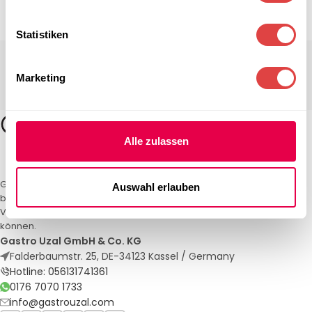
Statistiken
Marketing
Alle zulassen
Gastro Uzal – Ihr Spezialist für Gastronomiemöbel und -textilien. Wir
Auswahl erlauben
bieten maßgeschneiderte Lösungen für Restaurants, Hotels und
Veranstaltungen. Qualität und Service, auf die Sie sich verlassen
können.
Gastro Uzal GmbH & Co. KG
Falderbaumstr. 25, DE-34123 Kassel / Germany
Hotline: 056131741361
0176 7070 1733
info@gastrouzal.com