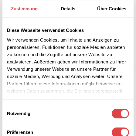
Interessiert an
B2B-Angebot
größeren
anfordern
Zustimmung
Details
Über Cookies
Stückzahlen?
Diese Webseite verwendet Cookies
Artikelnummer:
G228568
Wir verwenden Cookies, um Inhalte und Anzeigen zu
Kategorie:
Servietten
personalisieren, Funktionen für soziale Medien anbieten
Marke:
Gastro Uzal
zu können und die Zugriffe auf unsere Website zu
Teilen:
analysieren. Außerdem geben wir Informationen zu Ihrer
Verwendung unserer Website an unsere Partner für
soziale Medien, Werbung und Analysen weiter. Unsere
Partner führen diese Informationen möglicherweise mit
weiteren Daten zusammen, die Sie ihnen bereitgestellt
haben oder die sie im Rahmen Ihrer Nutzung der Dienste
gesammelt haben.
Einwilligungsauswahl
Notwendig
Präferenzen