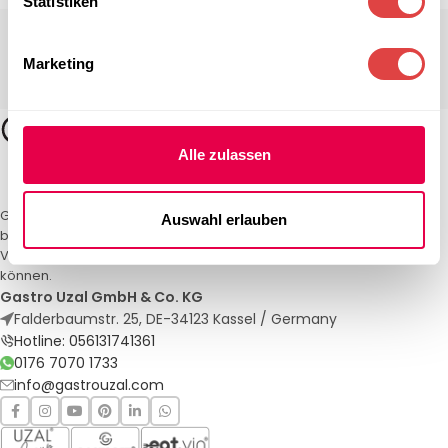
Statistiken
Marketing
Alle zulassen
Gastro Uzal – Ihr Spezialist für Gastronomiemöbel und -textilien. Wir
Auswahl erlauben
bieten maßgeschneiderte Lösungen für Restaurants, Hotels und
Veranstaltungen. Qualität und Service, auf die Sie sich verlassen
können.
Gastro Uzal GmbH & Co. KG
Falderbaumstr. 25, DE-34123 Kassel / Germany
Hotline: 056131741361
0176 7070 1733
info@gastrouzal.com