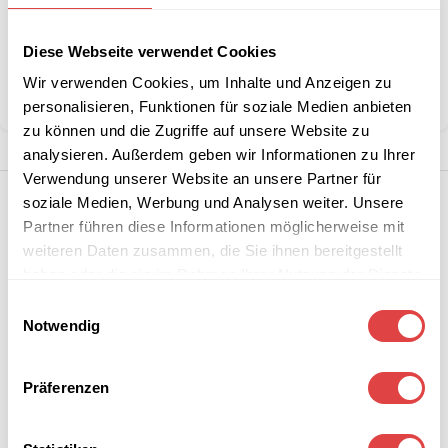
Artikelnummer:
G228586
Diese Webseite verwendet Cookies
Kategorie:
Servietten
Wir verwenden Cookies, um Inhalte und Anzeigen zu
Teilen:
personalisieren, Funktionen für soziale Medien anbieten
zu können und die Zugriffe auf unsere Website zu
analysieren. Außerdem geben wir Informationen zu Ihrer
Verwendung unserer Website an unsere Partner für
soziale Medien, Werbung und Analysen weiter. Unsere
Partner führen diese Informationen möglicherweise mit
weiteren Daten zusammen, die Sie ihnen bereitgestellt
haben oder die sie im Rahmen Ihrer Nutzung der Dienste
gesammelt haben.
Einwilligungsauswahl
Notwendig
Präferenzen