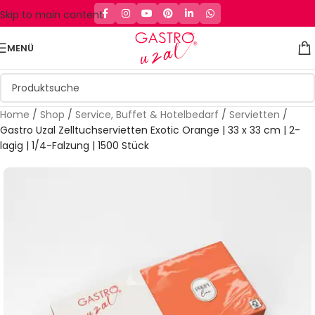
Skip to main content
MENÜ
Home
/
Shop
/
Service, Buffet & Hotelbedarf
/
Servietten
/
Gastro Uzal Zelltuchservietten Exotic Orange | 33 x 33 cm | 2-
lagig | 1/4-Falzung | 1500 Stück