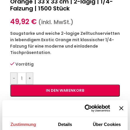
Orange | 33 x 33 cm | 2-lagig | 1/4-
Falzung | 1500 Stück
49,92
€
(inkl. MwSt.)
Saugstarke und weiche 2-lagige Zelltuchservietten
in lebendigem Exotic Orange mit klassischer 1/4-
Falzung für eine moderne und einladende
Tischpräsentation.
Vorrätig
-
+
IN DEN WARENKORB
Interessiert an
B2B-Angebot
größeren
anfordern
Stückzahlen?
Zustimmung
Details
Über Cookies