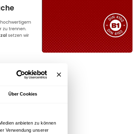
üche
Sie haben nicht das passende
Produkt gefunden?
Wir helfen Ihnen gerne weiter!
us hochwertigem
r zu trennen.
zal
setzen wir
B1 Zertifiziert
e Beständigkeit
Schwer entflammbar
 sich der
produkten
ten Optik fügt
Kollektion ansehen
Über Cookies
Polypropylen
ehindert
 Medien anbieten zu können
inen und
hrer Verwendung unserer