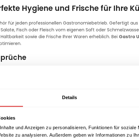
fekte Hygiene und Frische für Ihre K
ehör für jeden professionellen Gastronomiebetrieb. Gefertigt a
ie Salate, Fisch oder Fleisch vom eigenen Saft oder Schmelzwasse
altbarkeit sowie die Frische Ihrer Waren erheblich. Bei
Gastro U
ptimieren.
sprüche
utral und geschmacksneutral
. Es zeichnet sich durch eine hoh
hsicher und leicht. Dank der glatten Oberflächenstruktur lässt
pülmaschinengeeignet
. Mit seiner weißen bzw. halbtransparen
Details
che Handhabung
Cookies
ser Senkboden perfekt in alle entsprechenden GN-Behälter aus 
 den nötigen Abstand zum Behälterboden, damit Flüssigkeiten ung
nhalte und Anzeigen zu personalisieren, Funktionen für soziale
OX, das speziell für den intensiven Einsatz in Großküchen, Kant
Website zu analysieren. Außerdem geben wir Informationen zu I