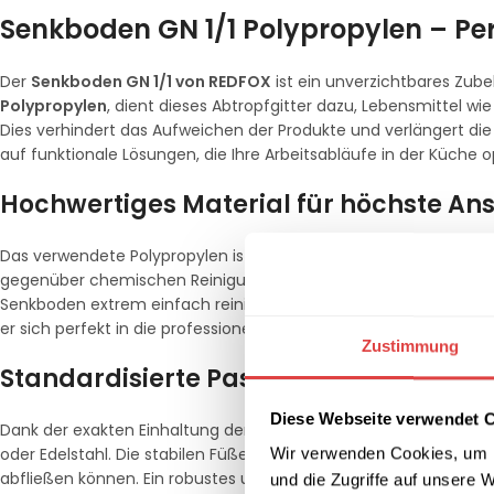
Senkboden GN 1/1 Polypropylen – Per
Der
Senkboden GN 1/1 von REDFOX
ist ein unverzichtbares Zub
Polypropylen
, dient dieses Abtropfgitter dazu, Lebensmittel w
Dies verhindert das Aufweichen der Produkte und verlängert die H
auf funktionale Lösungen, die Ihre Arbeitsabläufe in der Küche o
Hochwertiges Material für höchste An
Das verwendete Polypropylen ist
lebensmittelecht, geruchsne
gegenüber chemischen Reinigungsmitteln aus und ist zudem bruc
Senkboden extrem einfach reinigen und ist selbstverständlich
s
er sich perfekt in die professionelle Küchenumgebung ein.
Zustimmung
Standardisierte Passform und einfa
Diese Webseite verwendet 
Dank der exakten Einhaltung der
Gastronorm (GN 1/1)
passt die
oder Edelstahl. Die stabilen Füße an der Unterseite sorgen für
Wir verwenden Cookies, um I
abfließen können. Ein robustes und langlebiges Produkt von REDF
und die Zugriffe auf unsere 