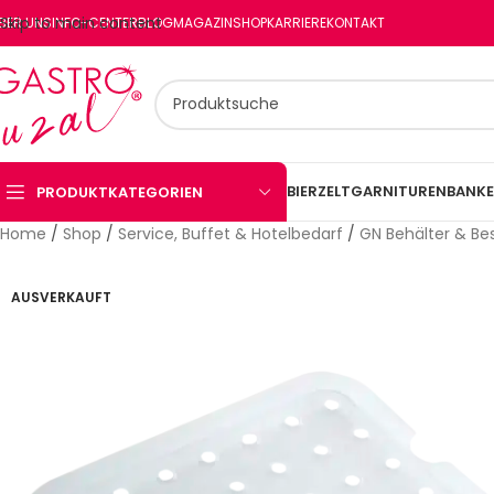
Skip to main content
BER UNS
INFO-CENTER
BLOG
MAGAZIN
SHOP
KARRIERE
KONTAKT
BIERZELTGARNITUREN
BANKE
PRODUKTKATEGORIEN
Home
/
Shop
/
Service, Buffet & Hotelbedarf
/
GN Behälter & Be
AUSVERKAUFT