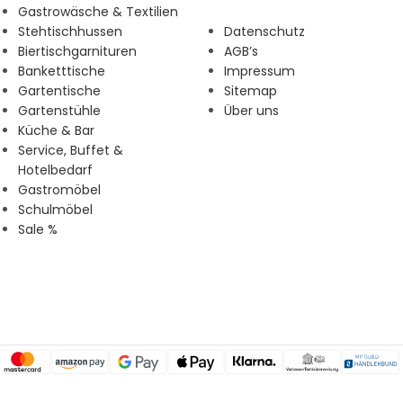
Gastrowäsche & Textilien
Stehtischhussen
Datenschutz
Biertischgarnituren
AGB’s
Banketttische
Impressum
Gartentische
Sitemap
Gartenstühle
Über uns
Küche & Bar
Service, Buffet &
Hotelbedarf
Gastromöbel
Schulmöbel
Sale %