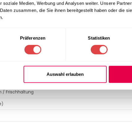
r soziale Medien, Werbung und Analysen weiter. Unsere Partner
 Daten zusammen, die Sie ihnen bereitgestellt haben oder die s
tionen)
n.
Präferenzen
Statistiken
 325 mm Behälter)
Auswahl erlauben
chinenfest, bruchsicher
n / Frischhaltung
e)