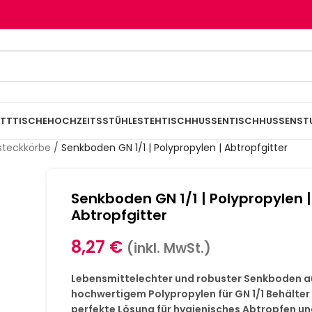
TTTISCHE
HOCHZEITSSTÜHLE
STEHTISCHHUSSEN
TISCHHUSSEN
ST
steckkörbe
/
Senkboden GN 1/1 | Polypropylen | Abtropfgitter
Senkboden GN 1/1 | Polypropylen |
Abtropfgitter
8,27
€
(inkl. MwSt.)
Lebensmittelechter und robuster Senkboden a
hochwertigem Polypropylen für GN 1/1 Behälter 
perfekte Lösung für hygienisches Abtropfen u