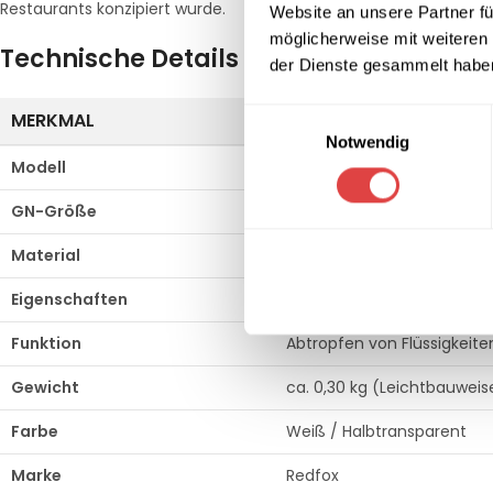
Restaurants konzipiert wurde.
Website an unsere Partner fü
möglicherweise mit weiteren
Technische Details (Original-Spezifika
der Dienste gesammelt habe
Einwilligungsauswahl
MERKMAL
SPEZIFIKATION
Notwendig
Modell
REDFOX – FDPP 1/1
GN-Größe
GN 1/1 (passend für 530 x
Material
Polypropylen (PP)
Eigenschaften
Lebensmittelecht, spülmas
Funktion
Abtropfen von Flüssigkeite
Gewicht
ca. 0,30 kg (Leichtbauweis
Farbe
Weiß / Halbtransparent
Marke
Redfox