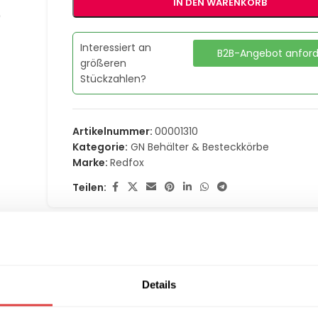
IN DEN WARENKORB
Interessiert an
B2B-Angebot anfor
größeren
Stückzahlen?
Artikelnummer:
00001310
Kategorie:
GN Behälter & Besteckkörbe
Marke:
Redfox
Teilen:
(0)
LIEFERUNG & RÜCKGABE
ZAHLUNGSARTEN
Details
REDFOX – GN 2/1 20