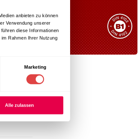
Sie haben nicht das passende
Produkt gefunden?
 Medien anbieten zu können
Wir helfen Ihnen gerne weiter!
hrer Verwendung unserer
 führen diese Informationen
ie im Rahmen Ihrer Nutzung
B1 Zertifiziert
Marketing
Schwer entflammbar
produkten
Kollektion ansehen
Alle zulassen