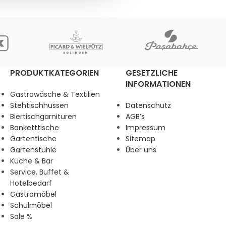
PRODUKTKATEGORIEN
GESETZLICHE
INFORMATIONEN
Gastrowäsche & Textilien
Stehtischhussen
Datenschutz
Biertischgarnituren
AGB’s
Banketttische
Impressum
Gartentische
Sitemap
Gartenstühle
Über uns
Küche & Bar
Service, Buffet &
Hotelbedarf
Gastromöbel
Schulmöbel
Sale %