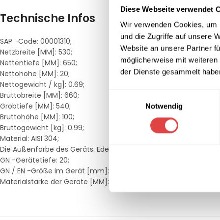
Diese Webseite verwendet 
Technische Infos
Wir verwenden Cookies, um I
und die Zugriffe auf unsere 
SAP -Code: 00001310;
Website an unsere Partner fü
Netzbreite [MM]: 530;
möglicherweise mit weiteren
Nettentiefe [MM]: 650;
der Dienste gesammelt habe
Nettohöhe [MM]: 20;
Nettogewicht / kg]: 0.69;
Einwilligungsauswahl
Bruttobreite [MM]: 660;
Grobtiefe [MM]: 540;
Notwendig
Bruttohöhe [MM]: 100;
Bruttogewicht [kg]: 0.99;
Material: AISI 304;
Die Außenfarbe des Geräts: Edelstahl;
GN -Gerätetiefe: 20;
GN / EN -Größe im Gerät [mm]: GN 2/1;
Materialstärke der Geräte [MM]: 0,9;