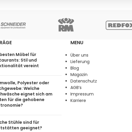
TRÄGE
MENU
 besten Möbel für
Über uns
aurants: Stil und
Lieferung
tionalität vereint
Blog
Magazin
Datenschutz
mwolle, Polyester oder
AGB’s
chgewebe: Welche
chwäsche eignet sich am
Impressum
ten für die gehobene
Karriere
tronomie?
he Stühle sind für
tstätten geeignet?